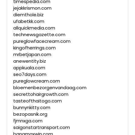
timespedia.com
jejakkrismon.com
diemthole.biz
ufabetkk.com
allquickmedia.com
technewsgazette.com
pureglowfacecream.com
kingofherrings.com
mrbetjapan.com
anewentity.biz
appkuala.com
seo7days.com
pureglowcream.com
bloemenbezorgenvandaag.com
secrettohairgrowth.com
tasteofthaitogo.com
bunnynkitty.com
bezopasnik.org
fjmnxga.com
saigonstartransport.com
bangmaxwin.com