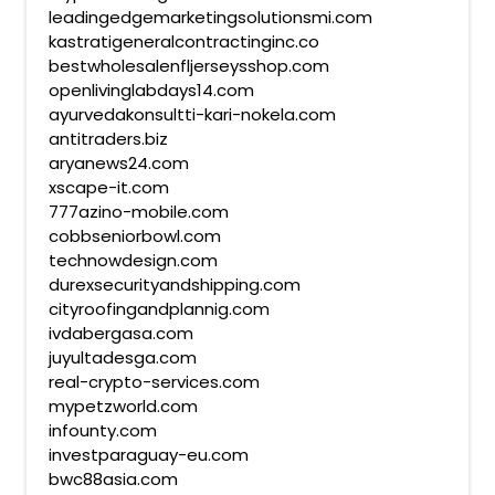
leadingedgemarketingsolutionsmi.com
kastratigeneralcontractinginc.co
bestwholesalenfljerseysshop.com
openlivinglabdays14.com
ayurvedakonsultti-kari-nokela.com
antitraders.biz
aryanews24.com
xscape-it.com
777azino-mobile.com
cobbseniorbowl.com
technowdesign.com
durexsecurityandshipping.com
cityroofingandplannig.com
ivdabergasa.com
juyultadesga.com
real-crypto-services.com
mypetzworld.com
infounty.com
investparaguay-eu.com
bwc88asia.com