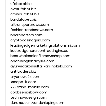
ufabetok.biz
everufabet.biz
crowdufabet.biz
buildufabet.biz
alltransportnews.com
fashiontrandsnews.com
bbcreporters.com
cryptocasinoguid.com
leadingedgemarketingsolutionsmi.com
kastratigeneralcontractinginc.co
bestwholesalenfljerseysshop.com
openlivinglabdays14.com
ayurvedakonsultti-kari-nokela.com
antitraders.biz
aryanews24.com
xscape-it.com
777azino-mobile.com
cobbseniorbowl.com
technowdesign.com
durexsecurityandshipping.com