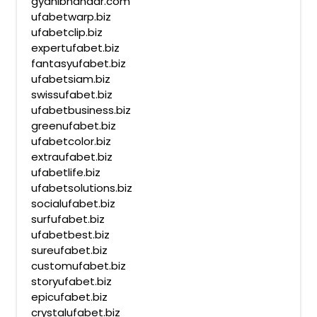
gyanibhandar.com
ufabetwarp.biz
ufabetclip.biz
expertufabet.biz
fantasyufabet.biz
ufabetsiam.biz
swissufabet.biz
ufabetbusiness.biz
greenufabet.biz
ufabetcolor.biz
extraufabet.biz
ufabetlife.biz
ufabetsolutions.biz
socialufabet.biz
surfufabet.biz
ufabetbest.biz
sureufabet.biz
customufabet.biz
storyufabet.biz
epicufabet.biz
crystalufabet.biz