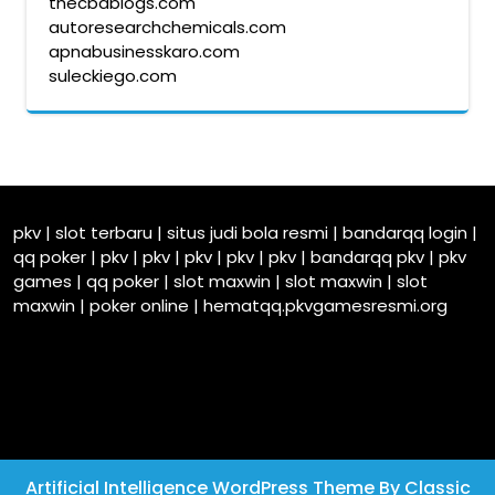
thecbdblogs.com
autoresearchchemicals.com
apnabusinesskaro.com
suleckiego.com
pkv
|
slot terbaru
|
situs judi bola resmi
|
bandarqq login
|
qq poker
|
pkv
|
pkv
|
pkv
|
pkv
|
pkv
|
bandarqq pkv
|
pkv
games
|
qq poker
|
slot maxwin
|
slot maxwin
|
slot
maxwin
|
poker online
|
hematqq.pkvgamesresmi.org
Artificial Intelligence WordPress Theme
By Classic