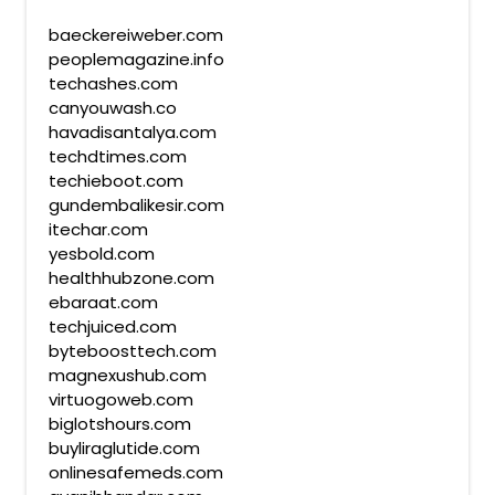
baeckereiweber.com
peoplemagazine.info
techashes.com
canyouwash.co
havadisantalya.com
techdtimes.com
techieboot.com
gundembalikesir.com
itechar.com
yesbold.com
healthhubzone.com
ebaraat.com
techjuiced.com
byteboosttech.com
magnexushub.com
virtuogoweb.com
biglotshours.com
buyliraglutide.com
onlinesafemeds.com