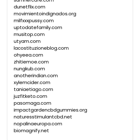
dunetflix.com
movimientoindignados.org
milfxxxpussy.com
uptodatefamily.com
musitop.com
utyam.com
lacostituzioneblog.com
ohyeea.com
zhitiemoe.com
nungkub.com
anotherindian.com
xylemcider.com
taniaetiago.com
juzfitketo.com
pasomaga.com
impactgardencbdgummies.org
naturesstimulantcbd.net
nopalinaeuropa.com
biomagnify.net