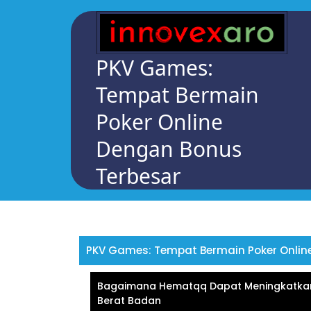
Skip
to
content
PKV Games:
Tempat Bermain
Poker Online
Dengan Bonus
Terbesar
PKV Games: Tempat Bermain Poker Onlin
Bagaimana Hematqq Dapat Meningkatkan
Berat Badan