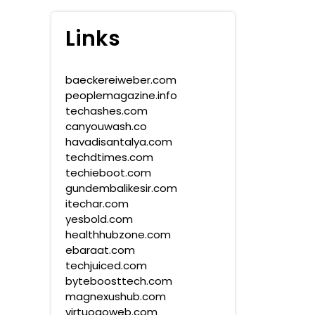
Links
baeckereiweber.com
peoplemagazine.info
techashes.com
canyouwash.co
havadisantalya.com
techdtimes.com
techieboot.com
gundembalikesir.com
itechar.com
yesbold.com
healthhubzone.com
ebaraat.com
techjuiced.com
byteboosttech.com
magnexushub.com
virtuogoweb.com