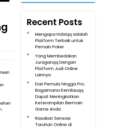
Recent Posts
ng
Mengapa Hobiqq adalah
Platform Terbaik untuk
Pemain Poker
Yang Membedakan
Juraganqq Dengan
Platform Judi Online
rnaan
Lainnya
Dari Pemula hingga Pro:
an
Bagaimana Kemilauqq
Dapat Meningkatkan
Keterampilan Bermain
bahan
Game Anda
n
Rasakan Sensasi
Taruhan Online di