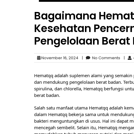
Bagaimana Hemat
Kesehatan Pencer
Pengelolaan Berat
November 16, 2024
|
No Comments
|
Hematqq adalah suplemen alami yang semakin
dan mendukung pengelolaan berat badan. Terb
spirulina, dan chlorella, Hematqq berfungsi 
berat badan.
Salah satu manfaat utama Hematqq adalah ke
dalam Hematqq bekerja sama untuk mendukun
bakteri menguntungkan di usus. Hal ini dapa
mencegah sembelit. Selain itu, Hematqq men
memudahkan tubuh menyerap nutrisi dan menja