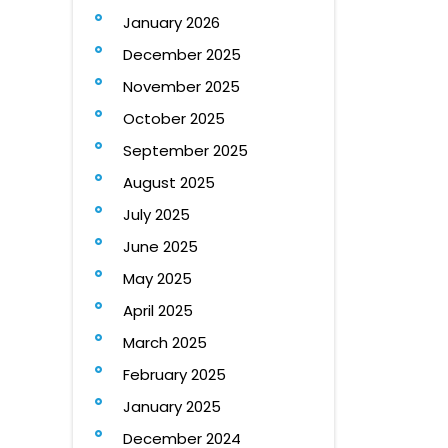
January 2026
December 2025
November 2025
October 2025
September 2025
August 2025
July 2025
June 2025
May 2025
April 2025
March 2025
February 2025
January 2025
December 2024