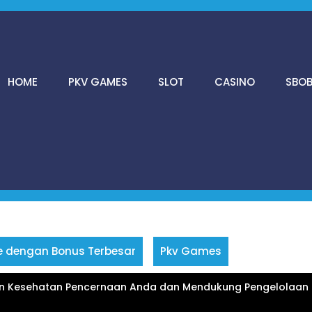
HOME
PKV GAMES
SLOT
CASINO
SBOB
e dengan Bonus Terbesar
Pkv Games
 Kesehatan Pencernaan Anda dan Mendukung Pengelolaan