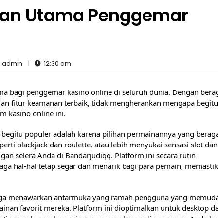
ihan Utama Penggemar
admin
|
12:30 am
ma bagi penggemar kasino online di seluruh dunia. Dengan ber
an fitur keamanan terbaik, tidak mengherankan mengapa begitu
 kasino online ini.
 begitu populer adalah karena pilihan permainannya yang berag
ti blackjack dan roulette, atau lebih menyukai sensasi slot dan
n selera Anda di Bandarjudiqq. Platform ini secara rutin
ga hal-hal tetap segar dan menarik bagi para pemain, memasti
juga menawarkan antarmuka yang ramah pengguna yang memud
an favorit mereka. Platform ini dioptimalkan untuk desktop d