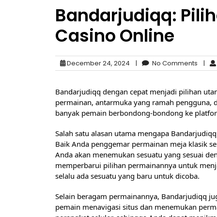
Bandarjudiqq: Pil
Casino Online
December 24, 2024
|
No Comments
|
Bandarjudiqq dengan cepat menjadi pilihan uta
permainan, antarmuka yang ramah pengguna, d
banyak pemain berbondong-bondong ke platform
Salah satu alasan utama mengapa Bandarjudiqq
Baik Anda penggemar permainan meja klasik seper
Anda akan menemukan sesuatu yang sesuai denga
memperbarui pilihan permainannya untuk menja
selalu ada sesuatu yang baru untuk dicoba.
Selain beragam permainannya, Bandarjudiqq 
pemain menavigasi situs dan menemukan permain