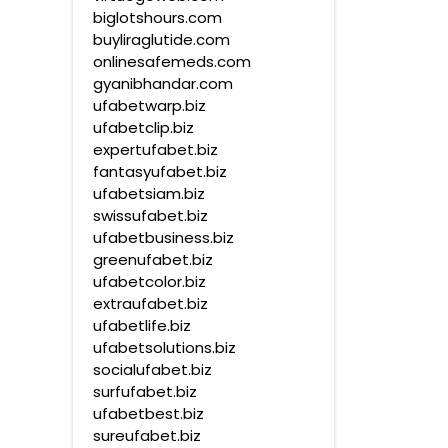
biglotshours.com
buyliraglutide.com
onlinesafemeds.com
gyanibhandar.com
ufabetwarp.biz
ufabetclip.biz
expertufabet.biz
fantasyufabet.biz
ufabetsiam.biz
swissufabet.biz
ufabetbusiness.biz
greenufabet.biz
ufabetcolor.biz
extraufabet.biz
ufabetlife.biz
ufabetsolutions.biz
socialufabet.biz
surfufabet.biz
ufabetbest.biz
sureufabet.biz