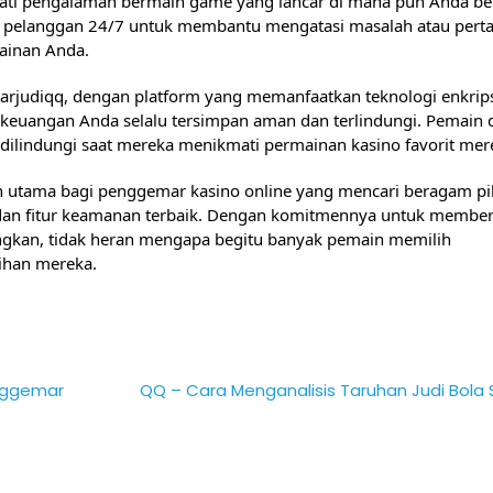
mati pengalaman bermain game yang lancar di mana pun Anda be
n pelanggan 24/7 untuk membantu mengatasi masalah atau pert
ainan Anda.
arjudiqq, dengan platform yang memanfaatkan teknologi enkrip
n keuangan Anda selalu tersimpan aman dan terlindungi. Pemain 
ilindungi saat mereka menikmati permainan kasino favorit mer
an utama bagi penggemar kasino online yang mencari beragam pi
an fitur keamanan terbaik. Dengan komitmennya untuk member
kan, tidak heran mengapa begitu banyak pemain memilih
lihan mereka.
nggemar
QQ – Cara Menganalisis Taruhan Judi Bola