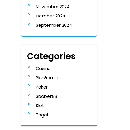
November 2024
October 2024
September 2024
Categories
Casino
Pkv Games
Poker
Sbobet88
Slot
Togel