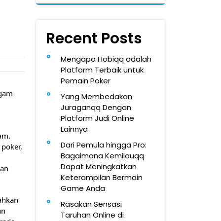
Recent Posts
Mengapa Hobiqq adalah
Platform Terbaik untuk
Pemain Poker
agam
Yang Membedakan
Juraganqq Dengan
Platform Judi Online
Lainnya
am.
Dari Pemula hingga Pro:
 poker,
Bagaimana Kemilauqq
Dapat Meningkatkan
kan
Keterampilan Bermain
Game Anda
ahkan
Rasakan Sensasi
an
Taruhan Online di