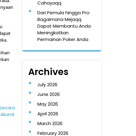
rada.
Cahayaqq
anyaan
Dari Pemula hingga Pro:
Bagaimana Mejaqq
Dapat Membantu Anda
si
Meningkatkan
dapat
Permainan Poker Anda
eka.
lihan
ikan
Archives
July 2026
June 2026
May 2026
 Secara
April 2026
Akurat
March 2026
February 2026