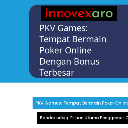
Skip
to
content
PKV Games:
Tempat Bermain
Poker Online
Dengan Bonus
Terbesar
PKV Games: Tempat Bermain Poker Onlin
Bandarjudiqq: Pilihan Utama Penggemar C