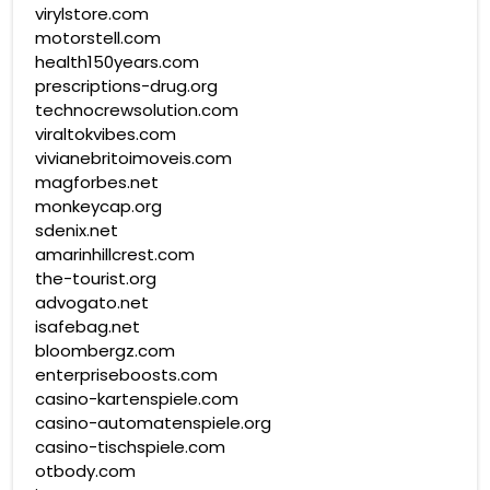
virylstore.com
motorstell.com
health150years.com
prescriptions-drug.org
technocrewsolution.com
viraltokvibes.com
vivianebritoimoveis.com
magforbes.net
monkeycap.org
sdenix.net
amarinhillcrest.com
the-tourist.org
advogato.net
isafebag.net
bloombergz.com
enterpriseboosts.com
casino-kartenspiele.com
casino-automatenspiele.org
casino-tischspiele.com
otbody.com