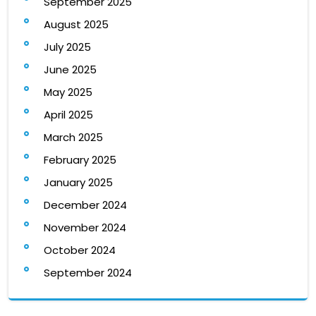
September 2025
August 2025
July 2025
June 2025
May 2025
April 2025
March 2025
February 2025
January 2025
December 2024
November 2024
October 2024
September 2024