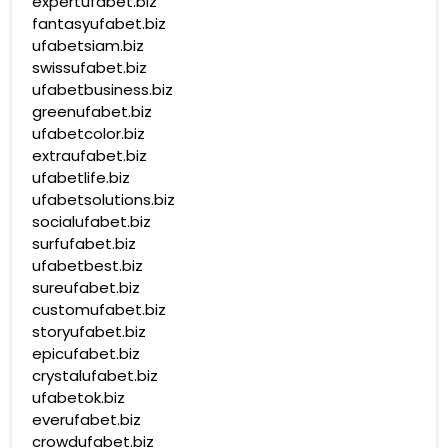
expertufabet.biz
fantasyufabet.biz
ufabetsiam.biz
swissufabet.biz
ufabetbusiness.biz
greenufabet.biz
ufabetcolor.biz
extraufabet.biz
ufabetlife.biz
ufabetsolutions.biz
socialufabet.biz
surfufabet.biz
ufabetbest.biz
sureufabet.biz
customufabet.biz
storyufabet.biz
epicufabet.biz
crystalufabet.biz
ufabetok.biz
everufabet.biz
crowdufabet.biz