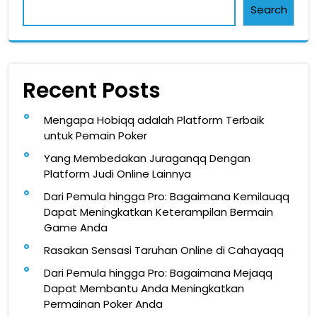
Search
Recent Posts
Mengapa Hobiqq adalah Platform Terbaik
untuk Pemain Poker
Yang Membedakan Juraganqq Dengan
Platform Judi Online Lainnya
Dari Pemula hingga Pro: Bagaimana Kemilauqq
Dapat Meningkatkan Keterampilan Bermain
Game Anda
Rasakan Sensasi Taruhan Online di Cahayaqq
Dari Pemula hingga Pro: Bagaimana Mejaqq
Dapat Membantu Anda Meningkatkan
Permainan Poker Anda