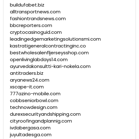
buildufabet.biz
alltransportnews.com
fashiontrandsnews.com
bbcreporters.com
cryptocasinoguid.com
leadingedgemarketingsolutionsmi.com
kastratigeneralcontractinginc.co
bestwholesalenfljerseysshop.com
openlivinglabdays14.com
ayurvedakonsultti-kari-nokela.com
antitraders.biz
aryanews24.com
xscape-it.com
777azino-mobile.com
cobbseniorbowl.com
technowdesign.com
durexsecurityandshipping.com
cityroofingandplannig.com
ivdabergasa.com
juyultadesga.com