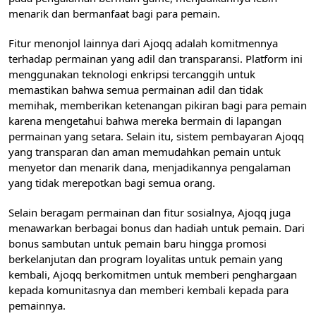
menarik dan bermanfaat bagi para pemain.
Fitur menonjol lainnya dari Ajoqq adalah komitmennya
terhadap permainan yang adil dan transparansi. Platform ini
menggunakan teknologi enkripsi tercanggih untuk
memastikan bahwa semua permainan adil dan tidak
memihak, memberikan ketenangan pikiran bagi para pemain
karena mengetahui bahwa mereka bermain di lapangan
permainan yang setara. Selain itu, sistem pembayaran Ajoqq
yang transparan dan aman memudahkan pemain untuk
menyetor dan menarik dana, menjadikannya pengalaman
yang tidak merepotkan bagi semua orang.
Selain beragam permainan dan fitur sosialnya, Ajoqq juga
menawarkan berbagai bonus dan hadiah untuk pemain. Dari
bonus sambutan untuk pemain baru hingga promosi
berkelanjutan dan program loyalitas untuk pemain yang
kembali, Ajoqq berkomitmen untuk memberi penghargaan
kepada komunitasnya dan memberi kembali kepada para
pemainnya.