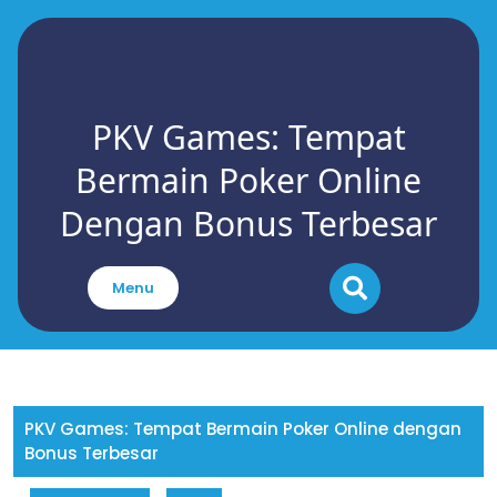
Skip
to
content
PKV Games: Tempat
Bermain Poker Online
Dengan Bonus Terbesar
Menu
PKV Games: Tempat Bermain Poker Online dengan
Bonus Terbesar