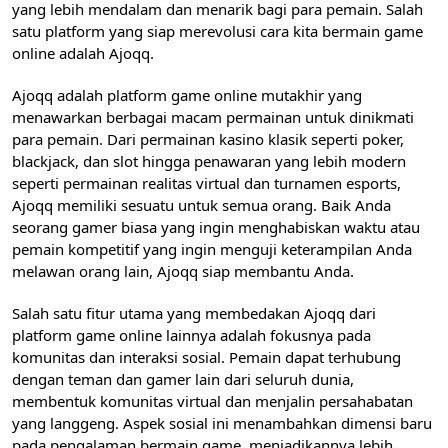
yang lebih mendalam dan menarik bagi para pemain. Salah
satu platform yang siap merevolusi cara kita bermain game
online adalah Ajoqq.
Ajoqq adalah platform game online mutakhir yang
menawarkan berbagai macam permainan untuk dinikmati
para pemain. Dari permainan kasino klasik seperti poker,
blackjack, dan slot hingga penawaran yang lebih modern
seperti permainan realitas virtual dan turnamen esports,
Ajoqq memiliki sesuatu untuk semua orang. Baik Anda
seorang gamer biasa yang ingin menghabiskan waktu atau
pemain kompetitif yang ingin menguji keterampilan Anda
melawan orang lain, Ajoqq siap membantu Anda.
Salah satu fitur utama yang membedakan Ajoqq dari
platform game online lainnya adalah fokusnya pada
komunitas dan interaksi sosial. Pemain dapat terhubung
dengan teman dan gamer lain dari seluruh dunia,
membentuk komunitas virtual dan menjalin persahabatan
yang langgeng. Aspek sosial ini menambahkan dimensi baru
pada pengalaman bermain game, menjadikannya lebih