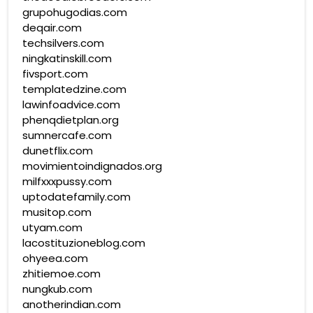
grupohugodias.com
deqair.com
techsilvers.com
ningkatinskill.com
fivsport.com
templatedzine.com
lawinfoadvice.com
phenqdietplan.org
sumnercafe.com
dunetflix.com
movimientoindignados.org
milfxxxpussy.com
uptodatefamily.com
musitop.com
utyam.com
lacostituzioneblog.com
ohyeea.com
zhitiemoe.com
nungkub.com
anotherindian.com