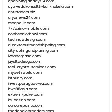
openlivinglabdays14.com
ayurvedakonsultti-kari-nokela.com
antitraders.biz
aryanews24.com
xscape-it.com
777azino-mobile.com
cobbseniorbowl.com
technowdesign.com
durexsecurityandshipping.com
cityroofingandplannig.com
ivdabergasa.com
juyultadesga.com
real-crypto-services.com
mypetzworld.com
infounty.com
investparaguay-eu.com
bwc88asia.com
extrem-poker.com
ks-casino.com
carcarepoints.com
thedoodlebreeders.com