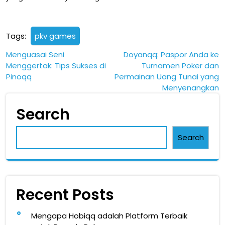
Tags:
pkv games
Post
Menguasai Seni
Doyanqq: Paspor Anda ke
Menggertak: Tips Sukses di
Turnamen Poker dan
navigation
Pinoqq
Permainan Uang Tunai yang
Menyenangkan
Search
Search
Recent Posts
Mengapa Hobiqq adalah Platform Terbaik