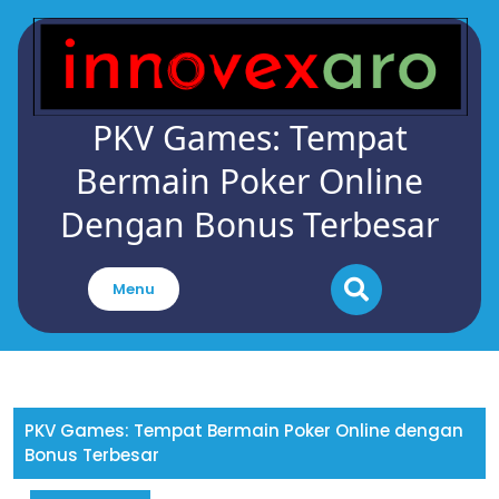
Skip
to
content
PKV Games: Tempat
Bermain Poker Online
Dengan Bonus Terbesar
Menu
PKV Games: Tempat Bermain Poker Online dengan
Bonus Terbesar