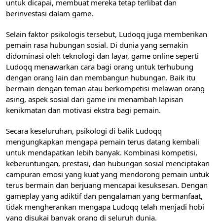
untuk dicapai, membuat mereka tetap terlibat dan
berinvestasi dalam game.
Selain faktor psikologis tersebut, Ludoqq juga memberikan
pemain rasa hubungan sosial. Di dunia yang semakin
didominasi oleh teknologi dan layar, game online seperti
Ludoqq menawarkan cara bagi orang untuk terhubung
dengan orang lain dan membangun hubungan. Baik itu
bermain dengan teman atau berkompetisi melawan orang
asing, aspek sosial dari game ini menambah lapisan
kenikmatan dan motivasi ekstra bagi pemain.
Secara keseluruhan, psikologi di balik Ludoqq
mengungkapkan mengapa pemain terus datang kembali
untuk mendapatkan lebih banyak. Kombinasi kompetisi,
keberuntungan, prestasi, dan hubungan sosial menciptakan
campuran emosi yang kuat yang mendorong pemain untuk
terus bermain dan berjuang mencapai kesuksesan. Dengan
gameplay yang adiktif dan pengalaman yang bermanfaat,
tidak mengherankan mengapa Ludoqq telah menjadi hobi
yang disukai banyak orang di seluruh dunia.