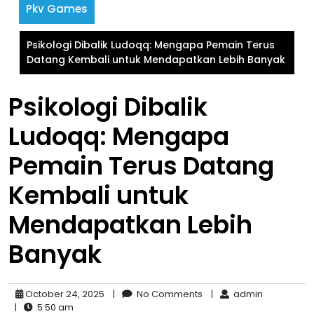
Pkv Games
Psikologi Dibalik Ludoqq: Mengapa Pemain Terus
Datang Kembali untuk Mendapatkan Lebih Banyak
Psikologi Dibalik
Ludoqq: Mengapa
Pemain Terus Datang
Kembali untuk
Mendapatkan Lebih
Banyak
October 24, 2025
|
No Comments
|
admin
|
5:50 am