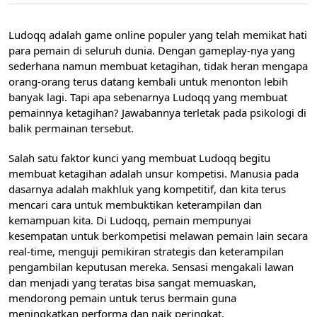
Ludoqq adalah game online populer yang telah memikat hati
para pemain di seluruh dunia. Dengan gameplay-nya yang
sederhana namun membuat ketagihan, tidak heran mengapa
orang-orang terus datang kembali untuk menonton lebih
banyak lagi. Tapi apa sebenarnya Ludoqq yang membuat
pemainnya ketagihan? Jawabannya terletak pada psikologi di
balik permainan tersebut.
Salah satu faktor kunci yang membuat Ludoqq begitu
membuat ketagihan adalah unsur kompetisi. Manusia pada
dasarnya adalah makhluk yang kompetitif, dan kita terus
mencari cara untuk membuktikan keterampilan dan
kemampuan kita. Di Ludoqq, pemain mempunyai
kesempatan untuk berkompetisi melawan pemain lain secara
real-time, menguji pemikiran strategis dan keterampilan
pengambilan keputusan mereka. Sensasi mengakali lawan
dan menjadi yang teratas bisa sangat memuaskan,
mendorong pemain untuk terus bermain guna
meningkatkan performa dan naik peringkat.