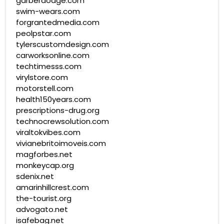
garberdodge.com
swim-wears.com
forgrantedmedia.com
peolpstar.com
tylerscustomdesign.com
carworksonline.com
techtimesss.com
virylstore.com
motorstell.com
health150years.com
prescriptions-drug.org
technocrewsolution.com
viraltokvibes.com
vivianebritoimoveis.com
magforbes.net
monkeycap.org
sdenix.net
amarinhillcrest.com
the-tourist.org
advogato.net
isafebag.net