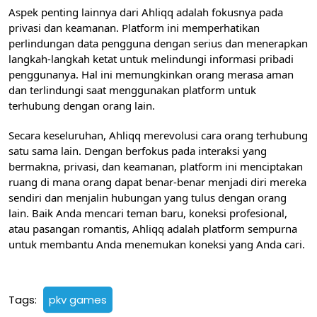
Aspek penting lainnya dari Ahliqq adalah fokusnya pada
privasi dan keamanan. Platform ini memperhatikan
perlindungan data pengguna dengan serius dan menerapkan
langkah-langkah ketat untuk melindungi informasi pribadi
penggunanya. Hal ini memungkinkan orang merasa aman
dan terlindungi saat menggunakan platform untuk
terhubung dengan orang lain.
Secara keseluruhan, Ahliqq merevolusi cara orang terhubung
satu sama lain. Dengan berfokus pada interaksi yang
bermakna, privasi, dan keamanan, platform ini menciptakan
ruang di mana orang dapat benar-benar menjadi diri mereka
sendiri dan menjalin hubungan yang tulus dengan orang
lain. Baik Anda mencari teman baru, koneksi profesional,
atau pasangan romantis, Ahliqq adalah platform sempurna
untuk membantu Anda menemukan koneksi yang Anda cari.
Tags:
pkv games