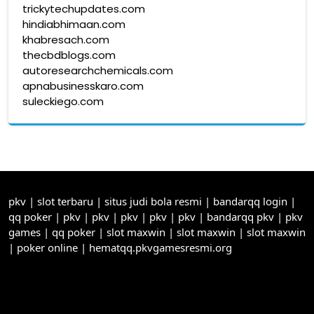
trickytechupdates.com
hindiabhimaan.com
khabresach.com
thecbdblogs.com
autoresearchchemicals.com
apnabusinesskaro.com
suleckiego.com
pkv
|
slot terbaru
|
situs judi bola resmi
|
bandarqq login
|
qq poker
|
pkv
|
pkv
|
pkv
|
pkv
|
pkv
|
bandarqq pkv
|
pkv
games
|
qq poker
|
slot maxwin
|
slot maxwin
|
slot maxwin
|
poker online
|
hematqq.pkvgamesresmi.org