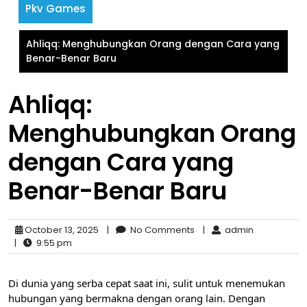
Pkv Games
Ahliqq: Menghubungkan Orang dengan Cara yang
Benar-Benar Baru
Ahliqq:
Menghubungkan Orang
dengan Cara yang
Benar-Benar Baru
October 13, 2025
|
No Comments
|
admin
|
9:55 pm
Di dunia yang serba cepat saat ini, sulit untuk menemukan
hubungan yang bermakna dengan orang lain. Dengan