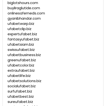
biglotshours.com
buyliraglutide.com
onlinesafemeds.com
gyanibhandar.com
ufabetwarp.biz
ufabetclip.biz
expertufabet.biz
fantasyufabet.biz
ufabetsiam.biz
swissufabet.biz
ufabetbusiness.biz
greenufabet.biz
ufabetcolor.biz
extraufabet.biz
ufabetlife.biz
ufabetsolutions.biz
socialufabet.biz
surfufabet.biz
ufabetbest.biz
sureufabet.biz