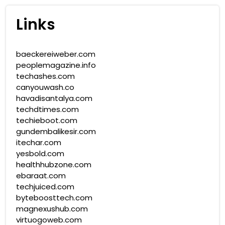
Links
baeckereiweber.com
peoplemagazine.info
techashes.com
canyouwash.co
havadisantalya.com
techdtimes.com
techieboot.com
gundembalikesir.com
itechar.com
yesbold.com
healthhubzone.com
ebaraat.com
techjuiced.com
byteboosttech.com
magnexushub.com
virtuogoweb.com