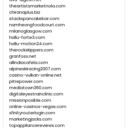
theartistsmarketnola.com
chiranaplus.biz
stackspancakebar.com
namheongfoodcourt.com
milanoglasgow.com
hallu-forte3.com
hallu-motion24.com
therockskippers.com
granfoss.net
allindiacafela.com
alpineskiracing2007.com
casino-vulkan-online.net
pitrepower.com
mediatown360.com
digitaleyestrainclinic.com
missionposible.com
online-casinos-vegas.com
xfinityrouterlogin.com
marketingjacks.com
topappliancereviews.com