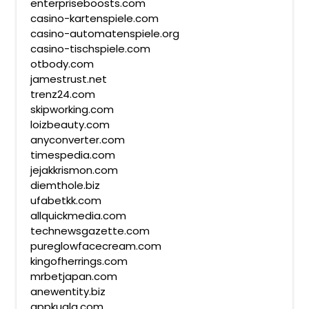
enterpriseboosts.com
casino-kartenspiele.com
casino-automatenspiele.org
casino-tischspiele.com
otbody.com
jamestrust.net
trenz24.com
skipworking.com
loizbeauty.com
anyconverter.com
timespedia.com
jejakkrismon.com
diemthole.biz
ufabetkk.com
allquickmedia.com
technewsgazette.com
pureglowfacecream.com
kingofherrings.com
mrbetjapan.com
anewentity.biz
appkuala.com