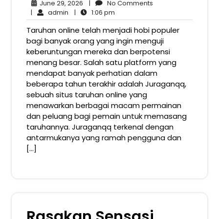
June
No
June 29, 2026
|
No Comments
admin
29,
1:06
Comments
|
admin
|
1:06 pm
2026
pm
Taruhan online telah menjadi hobi populer
bagi banyak orang yang ingin menguji
keberuntungan mereka dan berpotensi
menang besar. Salah satu platform yang
mendapat banyak perhatian dalam
beberapa tahun terakhir adalah Juraganqq,
sebuah situs taruhan online yang
menawarkan berbagai macam permainan
dan peluang bagi pemain untuk memasang
taruhannya. Juraganqq terkenal dengan
antarmukanya yang ramah pengguna dan
[…]
Rasakan Sensasi