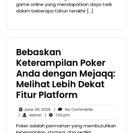
game online yang mendapatkan daya tarik
dalam beberapa tahun terakhir […]
Bebaskan
Keterampilan Poker
Anda dengan Mejaqq:
Melihat Lebih Dekat
Fitur Platform
June
No
June 26, 2026
|
No Comments
admin
26,
1:00
Comments
|
admin
|
1:00 pm
2026
pm
Poker adalah permainan yang membutuhkan
keterampilan, strategi, dan sedikit