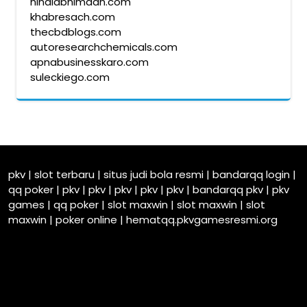
hindiabhimaan.com
khabresach.com
thecbdblogs.com
autoresearchchemicals.com
apnabusinesskaro.com
suleckiego.com
pkv
|
slot terbaru
|
situs judi bola resmi
|
bandarqq login
|
qq poker
|
pkv
|
pkv
|
pkv
|
pkv
|
pkv
|
bandarqq pkv
|
pkv
games
|
qq poker
|
slot maxwin
|
slot maxwin
|
slot
maxwin
|
poker online
|
hematqq.pkvgamesresmi.org