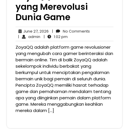
yang Merevolusi
Dunia Game
June
No
June 27, 2026
|
No Comments
admin
27,
1:02
Comments
|
admin
|
1:02 pm
2026
pm
ZoyaQQ adalah platform game revolusioner
yang mengubah cara gamer berinteraksi dan
bermain online. Tim di balik ZoyaQQ adalah
sekelompok individu berbakat yang
berkumpul untuk menciptakan pengalaman
bermain unik bagi pemain di seluruh dunia.
Pencipta ZoyaQQ memiliki hasrat terhadap
game dan pemahaman mendalam tentang
apa yang diinginkan pemain dalam platform
game. Mereka menggabungkan keahlian
mereka dalam […]