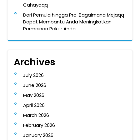
Cahayaqq
Dari Pemula hingga Pro: Bagaimana Mejaqq
Dapat Membantu Anda Meningkatkan
Permainan Poker Anda
Archives
July 2026
June 2026
May 2026
April 2026
March 2026
February 2026
January 2026