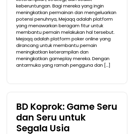
keberuntungan. Bagi mereka yang ingin
meningkatkan permainan dan mengeluarkan
potensi penuhnya, Mejaqq adalah platform
yang menawarkan beragam fitur untuk
membantu pemain melakukan hal tersebut.
Mejaqq adalah platform poker online yang
dirancang untuk membantu pemain
meningkatkan keterampilan dan
meningkatkan gameplay mereka. Dengan
antarmuka yang ramah pengguna dan […]
BD Koprok: Game Seru
dan Seru untuk
Segala Usia