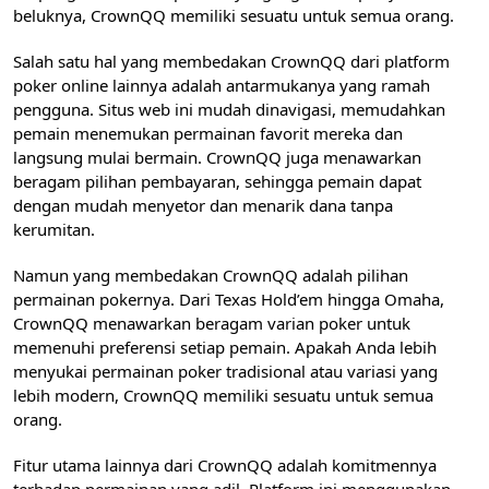
beluknya, CrownQQ memiliki sesuatu untuk semua orang.
Salah satu hal yang membedakan CrownQQ dari platform
poker online lainnya adalah antarmukanya yang ramah
pengguna. Situs web ini mudah dinavigasi, memudahkan
pemain menemukan permainan favorit mereka dan
langsung mulai bermain. CrownQQ juga menawarkan
beragam pilihan pembayaran, sehingga pemain dapat
dengan mudah menyetor dan menarik dana tanpa
kerumitan.
Namun yang membedakan CrownQQ adalah pilihan
permainan pokernya. Dari Texas Hold’em hingga Omaha,
CrownQQ menawarkan beragam varian poker untuk
memenuhi preferensi setiap pemain. Apakah Anda lebih
menyukai permainan poker tradisional atau variasi yang
lebih modern, CrownQQ memiliki sesuatu untuk semua
orang.
Fitur utama lainnya dari CrownQQ adalah komitmennya
terhadap permainan yang adil. Platform ini menggunakan