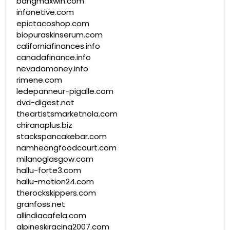
bangmaxwin.com
infonetive.com
epictacoshop.com
biopuraskinserum.com
californiafinances.info
canadafinance.info
nevadamoney.info
rimene.com
ledepanneur-pigalle.com
dvd-digest.net
theartistsmarketnola.com
chiranaplus.biz
stackspancakebar.com
namheongfoodcourt.com
milanoglasgow.com
hallu-forte3.com
hallu-motion24.com
therockskippers.com
granfoss.net
allindiacafela.com
alpineskiracing2007.com