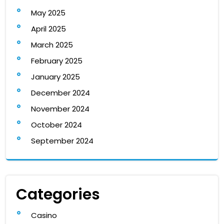
May 2025
April 2025
March 2025
February 2025
January 2025
December 2024
November 2024
October 2024
September 2024
Categories
Casino