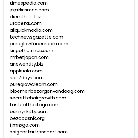
timespedia.com
jejakkrismon.com
diemthole.biz
ufabetkk.com
allquickmedia.com
technewsgazette.com
pureglowfacecream.com
kingofherrings.com
mrbetjapan.com
anewentity.biz
appkuala.com
seo7days.com
pureglowcream.com
bloemenbezorgenvandaag.com
secrettohairgrowth.com
tasteofthaitogo.com
bunnynkitty.com
bezopasnik.org
fjmnxga.com
saigonstartransport.com