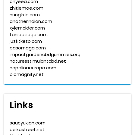
ohyeea.com
zhitiemoe.com
nungkub.com
anotherindian.com
xylemcider.com
taniaetiago.com
juzfitketo.com
pasomaga.com
impactgardencbdgummies.org
naturesstimulantcbd.net
nopalinaeuropa.com
biomagnify.net
Links
saucyukiah.com
beikastreet.net