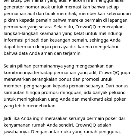
generator nomor acak untuk memastikan bahwa setiap
permainan adil dan tidak memihak, memberikan ketenangan
pikiran kepada pemain bahwa mereka bermain di lapangan
permainan yang setara. Selain itu, CrownQQ menerapkan
langkah-langkah keamanan yang ketat untuk melindungi
informasi pribadi dan keuangan pemain, sehingga Anda
dapat bermain dengan percaya diri karena mengetahui
bahwa data Anda aman dan terjamin.
Selain pilihan permainannya yang mengesankan dan
komitmennya terhadap permainan yang adil, CrownQQ juga
menawarkan serangkaian bonus dan promosi untuk
memberi penghargaan kepada pemain setianya. Dari bonus
sambutan hingga promosi mingguan, ada banyak peluang
untuk meningkatkan uang Anda dan menikmati aksi poker
yang lebih mendebarkan.
Jadi jika Anda ingin merasakan serunya bermain poker dari
kenyamanan rumah Anda sendiri, CrownQQ adalah
jawabannya. Dengan antarmuka yang ramah pengguna,