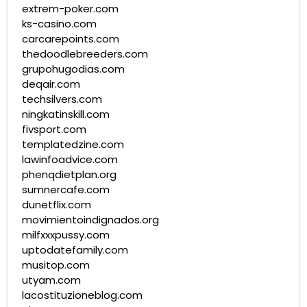
extrem-poker.com
ks-casino.com
carcarepoints.com
thedoodlebreeders.com
grupohugodias.com
deqair.com
techsilvers.com
ningkatinskill.com
fivsport.com
templatedzine.com
lawinfoadvice.com
phenqdietplan.org
sumnercafe.com
dunetflix.com
movimientoindignados.org
milfxxxpussy.com
uptodatefamily.com
musitop.com
utyam.com
lacostituzioneblog.com