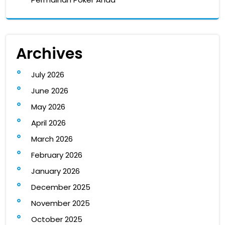
Archives
July 2026
June 2026
May 2026
April 2026
March 2026
February 2026
January 2026
December 2025
November 2025
October 2025