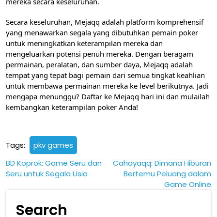
mereka secara keseluruhan.
Secara keseluruhan, Mejaqq adalah platform komprehensif
yang menawarkan segala yang dibutuhkan pemain poker
untuk meningkatkan keterampilan mereka dan
mengeluarkan potensi penuh mereka. Dengan beragam
permainan, peralatan, dan sumber daya, Mejaqq adalah
tempat yang tepat bagi pemain dari semua tingkat keahlian
untuk membawa permainan mereka ke level berikutnya. Jadi
mengapa menunggu? Daftar ke Mejaqq hari ini dan mulailah
kembangkan keterampilan poker Anda!
Tags:
pkv games
Post
BD Koprok: Game Seru dan
Cahayaqq: Dimana Hiburan
Seru untuk Segala Usia
Bertemu Peluang dalam
navigation
Game Online
Search