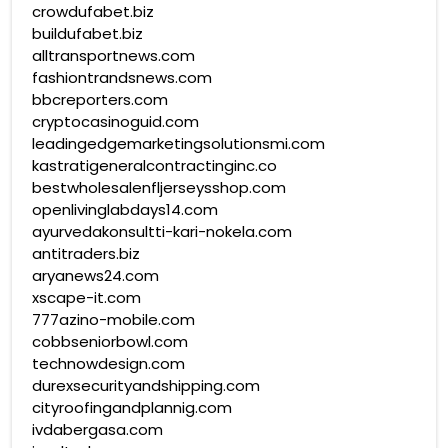
crowdufabet.biz
buildufabet.biz
alltransportnews.com
fashiontrandsnews.com
bbcreporters.com
cryptocasinoguid.com
leadingedgemarketingsolutionsmi.com
kastratigeneralcontractinginc.co
bestwholesalenfljerseysshop.com
openlivinglabdays14.com
ayurvedakonsultti-kari-nokela.com
antitraders.biz
aryanews24.com
xscape-it.com
777azino-mobile.com
cobbseniorbowl.com
technowdesign.com
durexsecurityandshipping.com
cityroofingandplannig.com
ivdabergasa.com