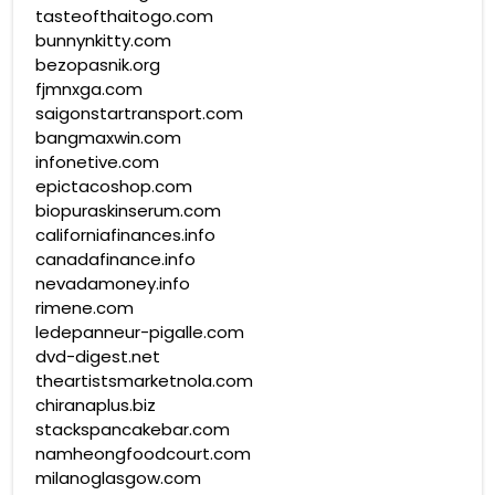
tasteofthaitogo.com
bunnynkitty.com
bezopasnik.org
fjmnxga.com
saigonstartransport.com
bangmaxwin.com
infonetive.com
epictacoshop.com
biopuraskinserum.com
californiafinances.info
canadafinance.info
nevadamoney.info
rimene.com
ledepanneur-pigalle.com
dvd-digest.net
theartistsmarketnola.com
chiranaplus.biz
stackspancakebar.com
namheongfoodcourt.com
milanoglasgow.com