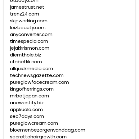
otbody.com
jamestrust.net
trenz24.com
skipworking.com
loizbeauty.com
anyconverter.com
timespedia.com
jejakkrismon.com
diemthole.biz
ufabetkk.com
allquickmedia.com
technewsgazette.com
pureglowfacecream.com
kingofherrings.com
mrbetjapan.com
anewentity.biz
appkuala.com
seo7days.com
pureglowcream.com
bloemenbezorgenvandaag.com
secrettohairgrowth.com