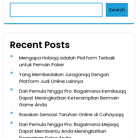
Search
Recent Posts
Mengapa Hobiqq adalah Platform Terbaik
untuk Pemain Poker
Yang Membedakan Juraganqq Dengan
Platform Judi Online Lainnya
Dari Pemula hingga Pro: Bagaimana Kemilauqq
Dapat Meningkatkan Keterampilan Bermain
Game Anda
Rasakan Sensasi Taruhan Online di Cahayaqq
Dari Pemula hingga Pro: Bagaimana Mejaqq
Dapat Membantu Anda Meningkatkan
Permainan Poker Anda