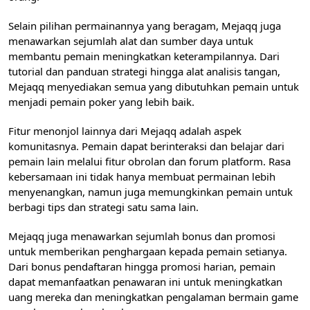
Selain pilihan permainannya yang beragam, Mejaqq juga
menawarkan sejumlah alat dan sumber daya untuk
membantu pemain meningkatkan keterampilannya. Dari
tutorial dan panduan strategi hingga alat analisis tangan,
Mejaqq menyediakan semua yang dibutuhkan pemain untuk
menjadi pemain poker yang lebih baik.
Fitur menonjol lainnya dari Mejaqq adalah aspek
komunitasnya. Pemain dapat berinteraksi dan belajar dari
pemain lain melalui fitur obrolan dan forum platform. Rasa
kebersamaan ini tidak hanya membuat permainan lebih
menyenangkan, namun juga memungkinkan pemain untuk
berbagi tips dan strategi satu sama lain.
Mejaqq juga menawarkan sejumlah bonus dan promosi
untuk memberikan penghargaan kepada pemain setianya.
Dari bonus pendaftaran hingga promosi harian, pemain
dapat memanfaatkan penawaran ini untuk meningkatkan
uang mereka dan meningkatkan pengalaman bermain game