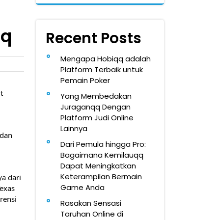
qq
Recent Posts
Mengapa Hobiqq adalah
Platform Terbaik untuk
Pemain Poker
t
Yang Membedakan
Juraganqq Dengan
Platform Judi Online
Lainnya
 dan
Dari Pemula hingga Pro:
Bagaimana Kemilauqq
Dapat Meningkatkan
Keterampilan Bermain
a dari
Game Anda
Texas
rensi
Rasakan Sensasi
Taruhan Online di