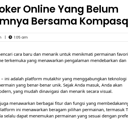
oker Online Yang Belum
lumnya Bersama Kompas
n
|
1:05 am
cari cara baru dan menarik untuk menikmati permainan favori
line terkemuka yang menawarkan pengalaman mendebarkan dan
 – ini adalah platform mutakhir yang menggabungkan teknologi
bermain yang benar-benar unik. Sejak Anda masuk, Anda akan
dern, yang mudah dinavigasi dan menarik secara visual.
q juga menawarkan berbagai fitur dan fungsi yang membedakanny
 platform ini menawarkan beragam pilihan permainan, termasuk 
da selalu dapat menemukan permainan yang sesuai dengan prefe