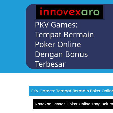
Skip
to
content
PKV Games:
Tempat Bermain
Poker Online
Dengan Bonus
Terbesar
PKV Games: Tempat Bermain Poker Onlin
Rasakan Sensasi Poker Online Yang Bel