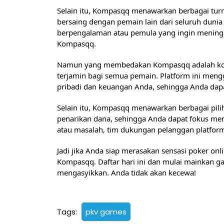
Selain itu, Kompasqq menawarkan berbagai tu
bersaing dengan pemain lain dari seluruh duni
berpengalaman atau pemula yang ingin meningk
Kompasqq.
Namun yang membedakan Kompasqq adalah kom
terjamin bagi semua pemain. Platform ini meng
pribadi dan keuangan Anda, sehingga Anda da
Selain itu, Kompasqq menawarkan berbagai pi
penarikan dana, sehingga Anda dapat fokus men
atau masalah, tim dukungan pelanggan platfor
Jadi jika Anda siap merasakan sensasi poker o
Kompasqq. Daftar hari ini dan mulai mainkan 
mengasyikkan. Anda tidak akan kecewa!
Tags:
pkv games