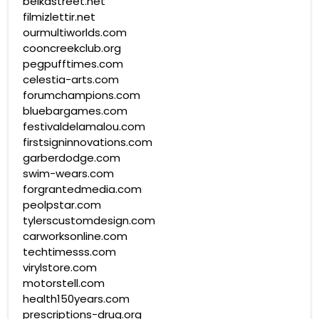
beikastreet.net
filmizlettir.net
ourmultiworlds.com
cooncreekclub.org
pegpufftimes.com
celestia-arts.com
forumchampions.com
bluebargames.com
festivaldelamalou.com
firstsigninnovations.com
garberdodge.com
swim-wears.com
forgrantedmedia.com
peolpstar.com
tylerscustomdesign.com
carworksonline.com
techtimesss.com
virylstore.com
motorstell.com
health150years.com
prescriptions-drug.org