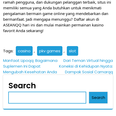
ramah pengguna, dan dukungan pelanggan terbaik, situs ini
memiliki semua yang Anda butuhkan untuk menikmati
pengalaman bermain game online yang mendebarkan dan
bermanfaat. Jadi mengapa menunggu? Daftar akun di
ASEANQQ hari ini dan mulai mainkan permainan kasino
favorit Anda sekarang!
Tags:
casino
,
pkv games
,
slot
Post
Manfaat Lipoqq: Bagaimana
Dari Teman Virtual hingga
Suplemen Ini Dapat
Koneksi di Kehidupan Nyata:
navigation
Mengubah Kesehatan Anda
Dampak Sosial Camarqq
Search
Search