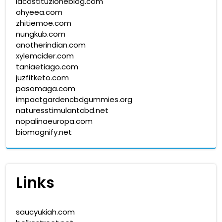
lacostituzioneblog.com
ohyeea.com
zhitiemoe.com
nungkub.com
anotherindian.com
xylemcider.com
taniaetiago.com
juzfitketo.com
pasomaga.com
impactgardencbdgummies.org
naturesstimulantcbd.net
nopalinaeuropa.com
biomagnify.net
Links
saucyukiah.com