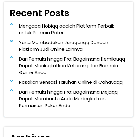
Recent Posts
Mengapa Hobiqq adalah Platform Terbaik
untuk Pemain Poker
Yang Membedakan Juraganqq Dengan
Platform Judi Online Lainnya
Dari Pemula hingga Pro: Bagaimana Kemilauqq
Dapat Meningkatkan Keterampilan Bermain
Game Anda
Rasakan Sensasi Taruhan Online di Cahayaqq
Dari Pemula hingga Pro: Bagaimana Mejaqq
Dapat Membantu Anda Meningkatkan
Permainan Poker Anda