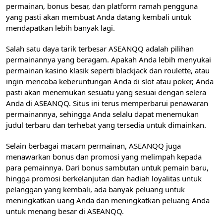
permainan, bonus besar, dan platform ramah pengguna
yang pasti akan membuat Anda datang kembali untuk
mendapatkan lebih banyak lagi.
Salah satu daya tarik terbesar ASEANQQ adalah pilihan
permainannya yang beragam. Apakah Anda lebih menyukai
permainan kasino klasik seperti blackjack dan roulette, atau
ingin mencoba keberuntungan Anda di slot atau poker, Anda
pasti akan menemukan sesuatu yang sesuai dengan selera
Anda di ASEANQQ. Situs ini terus memperbarui penawaran
permainannya, sehingga Anda selalu dapat menemukan
judul terbaru dan terhebat yang tersedia untuk dimainkan.
Selain berbagai macam permainan, ASEANQQ juga
menawarkan bonus dan promosi yang melimpah kepada
para pemainnya. Dari bonus sambutan untuk pemain baru,
hingga promosi berkelanjutan dan hadiah loyalitas untuk
pelanggan yang kembali, ada banyak peluang untuk
meningkatkan uang Anda dan meningkatkan peluang Anda
untuk menang besar di ASEANQQ.