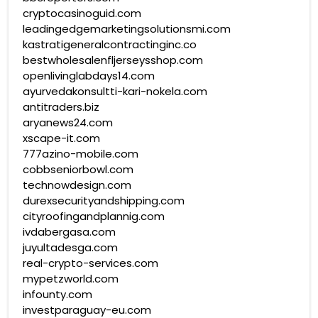
cryptocasinoguid.com
leadingedgemarketingsolutionsmi.com
kastratigeneralcontractinginc.co
bestwholesalenfljerseysshop.com
openlivinglabdays14.com
ayurvedakonsultti-kari-nokela.com
antitraders.biz
aryanews24.com
xscape-it.com
777azino-mobile.com
cobbseniorbowl.com
technowdesign.com
durexsecurityandshipping.com
cityroofingandplannig.com
ivdabergasa.com
juyultadesga.com
real-crypto-services.com
mypetzworld.com
infounty.com
investparaguay-eu.com