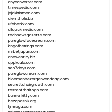
anyconverter.com
timespedia.com
jejakkrismon.com
diemthole.biz
ufabetkk.com
allquickmedia.com
technewsgazette.com
pureglowfacecream.com
kingofherrings.com
mrbetjapan.com
anewentity.biz
appkuala.com
seo7days.com
pureglowcream.com
bloemenbezorgenvandaag.com
secrettohairgrowth.com
tasteofthaitogo.com
bunnynkitty.com
bezopasnik.org
fjmnxga.com
saigonstartransport.com