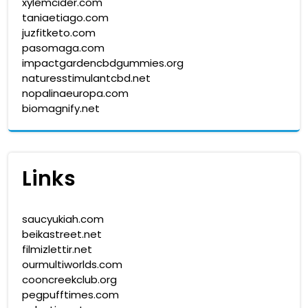
xylemcider.com
taniaetiago.com
juzfitketo.com
pasomaga.com
impactgardencbdgummies.org
naturesstimulantcbd.net
nopalinaeuropa.com
biomagnify.net
Links
saucyukiah.com
beikastreet.net
filmizlettir.net
ourmultiworlds.com
cooncreekclub.org
pegpufftimes.com