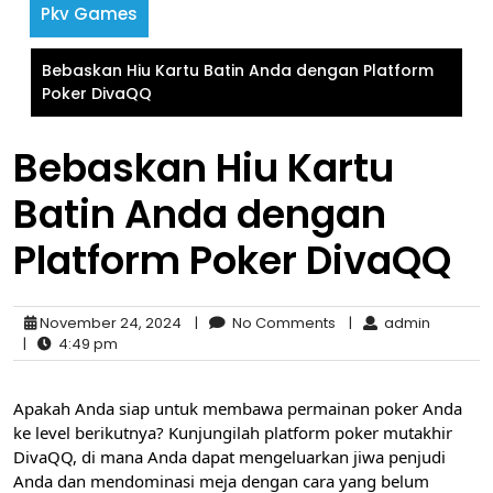
Pkv Games
Bebaskan Hiu Kartu Batin Anda dengan Platform
Poker DivaQQ
Bebaskan Hiu Kartu
Batin Anda dengan
Platform Poker DivaQQ
November 24, 2024
|
No Comments
|
admin
|
4:49 pm
Apakah Anda siap untuk membawa permainan poker Anda
ke level berikutnya? Kunjungilah platform poker mutakhir
DivaQQ, di mana Anda dapat mengeluarkan jiwa penjudi
Anda dan mendominasi meja dengan cara yang belum