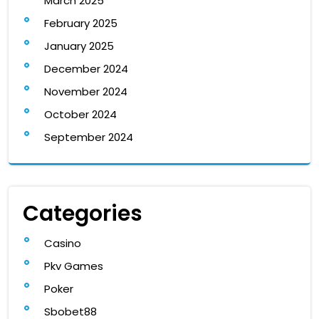
March 2025
February 2025
January 2025
December 2024
November 2024
October 2024
September 2024
Categories
Casino
Pkv Games
Poker
Sbobet88