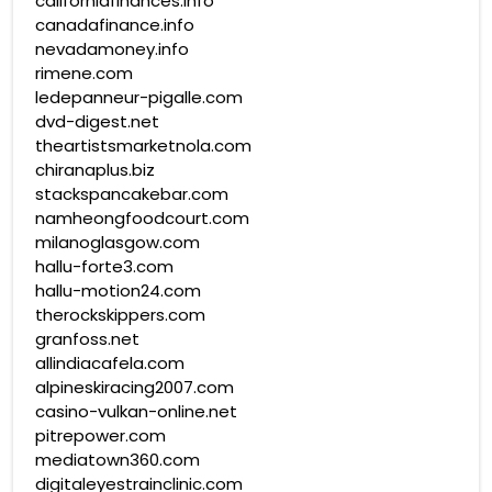
californiafinances.info
canadafinance.info
nevadamoney.info
rimene.com
ledepanneur-pigalle.com
dvd-digest.net
theartistsmarketnola.com
chiranaplus.biz
stackspancakebar.com
namheongfoodcourt.com
milanoglasgow.com
hallu-forte3.com
hallu-motion24.com
therockskippers.com
granfoss.net
allindiacafela.com
alpineskiracing2007.com
casino-vulkan-online.net
pitrepower.com
mediatown360.com
digitaleyestrainclinic.com