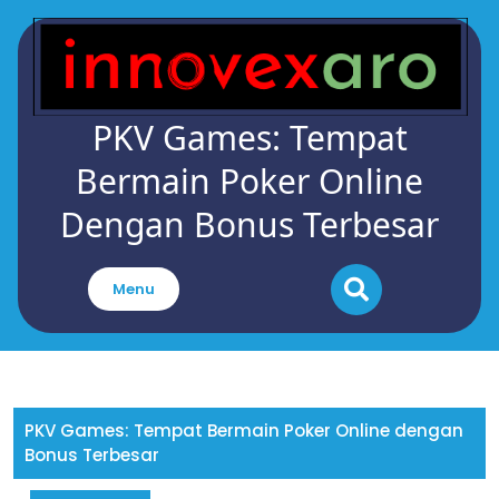
Skip
to
content
PKV Games: Tempat
Bermain Poker Online
Dengan Bonus Terbesar
Menu
PKV Games: Tempat Bermain Poker Online dengan
Bonus Terbesar