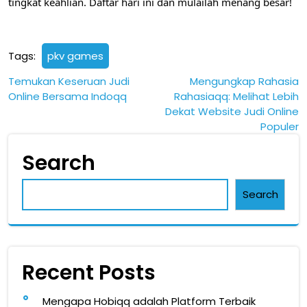
tingkat keahlian. Daftar hari ini dan mulailah menang besar!
Tags:
pkv games
Post
Temukan Keseruan Judi
Mengungkap Rahasia
Online Bersama Indoqq
Rahasiaqq: Melihat Lebih
navigation
Dekat Website Judi Online
Populer
Search
Search
Recent Posts
Mengapa Hobiqq adalah Platform Terbaik