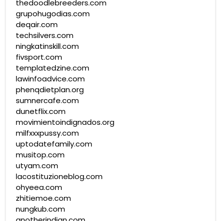
thedoodlebreeders.com
grupohugodias.com
deqair.com
techsilvers.com
ningkatinskill.com
fivsport.com
templatedzine.com
lawinfoadvice.com
phenqdietplan.org
sumnercafe.com
dunetflix.com
movimientoindignados.org
milfxxxpussy.com
uptodatefamily.com
musitop.com
utyam.com
lacostituzioneblog.com
ohyeea.com
zhitiemoe.com
nungkub.com
anotherindian.com