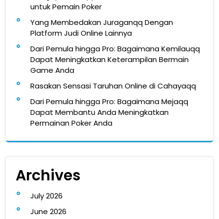
untuk Pemain Poker
Yang Membedakan Juraganqq Dengan
Platform Judi Online Lainnya
Dari Pemula hingga Pro: Bagaimana Kemilauqq
Dapat Meningkatkan Keterampilan Bermain
Game Anda
Rasakan Sensasi Taruhan Online di Cahayaqq
Dari Pemula hingga Pro: Bagaimana Mejaqq
Dapat Membantu Anda Meningkatkan
Permainan Poker Anda
Archives
July 2026
June 2026