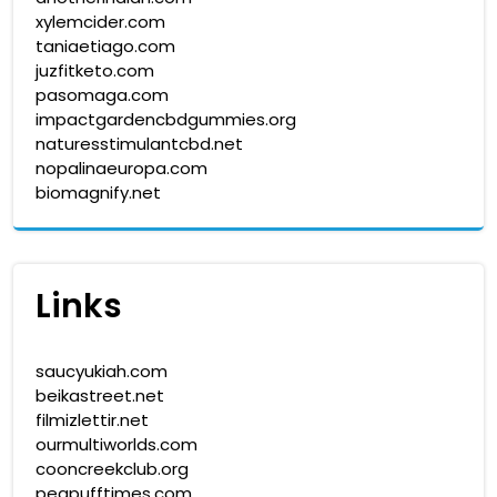
xylemcider.com
taniaetiago.com
juzfitketo.com
pasomaga.com
impactgardencbdgummies.org
naturesstimulantcbd.net
nopalinaeuropa.com
biomagnify.net
Links
saucyukiah.com
beikastreet.net
filmizlettir.net
ourmultiworlds.com
cooncreekclub.org
pegpufftimes.com