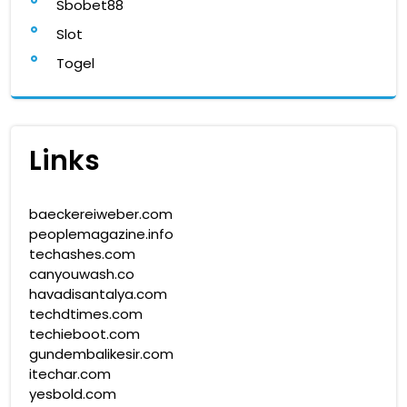
Sbobet88
Slot
Togel
Links
baeckereiweber.com
peoplemagazine.info
techashes.com
canyouwash.co
havadisantalya.com
techdtimes.com
techieboot.com
gundembalikesir.com
itechar.com
yesbold.com