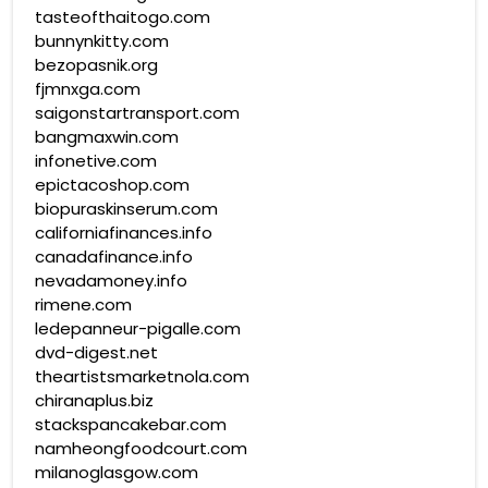
tasteofthaitogo.com
bunnynkitty.com
bezopasnik.org
fjmnxga.com
saigonstartransport.com
bangmaxwin.com
infonetive.com
epictacoshop.com
biopuraskinserum.com
californiafinances.info
canadafinance.info
nevadamoney.info
rimene.com
ledepanneur-pigalle.com
dvd-digest.net
theartistsmarketnola.com
chiranaplus.biz
stackspancakebar.com
namheongfoodcourt.com
milanoglasgow.com