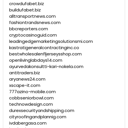
crowdufabet.biz
buildufabet.biz
alltransportnews.com
fashiontrandsnews.com
bbcreporters.com
cryptocasinoguid.com
leadingedgemarketingsolutionsmi.com
kastratigeneralcontractinginc.co
bestwholesalenfljerseysshop.com
openlivinglabdays14.com
ayurvedakonsultti-kari-nokela.com
antitraders.biz
aryanews24.com
xscape-it.com
777azino-mobile.com
cobbseniorbowl.com
technowdesign.com
durexsecurityandshipping.com
cityroofingandplannig.com
ivdabergasa.com