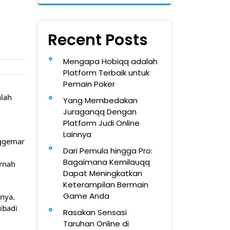
Recent Posts
Mengapa Hobiqq adalah
Platform Terbaik untuk
Pemain Poker
alah
Yang Membedakan
Juraganqq Dengan
Platform Judi Online
Lainnya
nggemar
Dari Pemula hingga Pro:
Bagaimana Kemilauqq
ernah
Dapat Meningkatkan
Keterampilan Bermain
Game Anda
nya.
ibadi
Rasakan Sensasi
Taruhan Online di