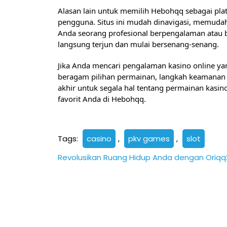
Alasan lain untuk memilih Hebohqq sebagai pla
pengguna. Situs ini mudah dinavigasi, memuda
Anda seorang profesional berpengalaman ata
langsung terjun dan mulai bersenang-senang.
Jika Anda mencari pengalaman kasino online y
beragam pilihan permainan, langkah keamanan 
akhir untuk segala hal tentang permainan kasi
favorit Anda di Hebohqq.
Tags:
casino
,
pkv games
,
slot
Post
Revolusikan Ruang Hidup Anda dengan Oriqq
navigation