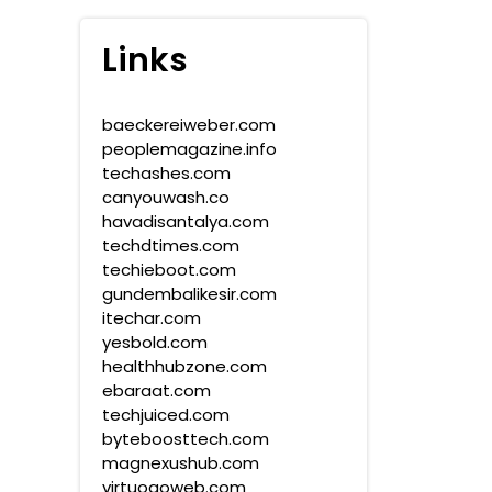
Links
baeckereiweber.com
peoplemagazine.info
techashes.com
canyouwash.co
havadisantalya.com
techdtimes.com
techieboot.com
gundembalikesir.com
itechar.com
yesbold.com
healthhubzone.com
ebaraat.com
techjuiced.com
byteboosttech.com
magnexushub.com
virtuogoweb.com