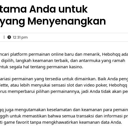
Utama Anda untuk
 yang Menyenangkan
n
|
12:31 pm
cari platform permainan online baru dan menarik, Hebohqq ad
ipilih, langkah keamanan terbaik, dan antarmuka yang ramah
tuk segala hal tentang permainan kasino.
 variasi permainan yang tersedia untuk dimainkan. Baik Anda pe
lette, atau lebih menyukai sensasi slot dan video poker, Hebohqq
terus memperbarui pilihan permainannya, jadi Anda tidak akan p
hqq juga mengutamakan keselamatan dan keamanan para pemain
anggih untuk memastikan bahwa semua transaksi dan informasi pr
ati game favorit tanpa mengkhawatirkan keamanan data Anda.