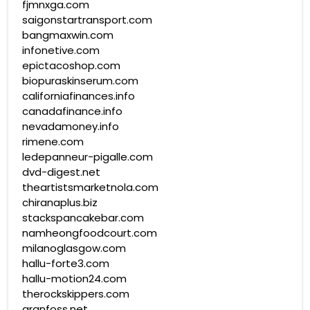
fjmnxga.com
saigonstartransport.com
bangmaxwin.com
infonetive.com
epictacoshop.com
biopuraskinserum.com
californiafinances.info
canadafinance.info
nevadamoney.info
rimene.com
ledepanneur-pigalle.com
dvd-digest.net
theartistsmarketnola.com
chiranaplus.biz
stackspancakebar.com
namheongfoodcourt.com
milanoglasgow.com
hallu-forte3.com
hallu-motion24.com
therockskippers.com
granfoss.net