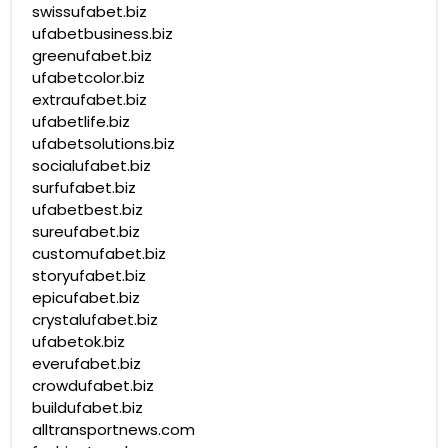
swissufabet.biz
ufabetbusiness.biz
greenufabet.biz
ufabetcolor.biz
extraufabet.biz
ufabetlife.biz
ufabetsolutions.biz
socialufabet.biz
surfufabet.biz
ufabetbest.biz
sureufabet.biz
customufabet.biz
storyufabet.biz
epicufabet.biz
crystalufabet.biz
ufabetok.biz
everufabet.biz
crowdufabet.biz
buildufabet.biz
alltransportnews.com