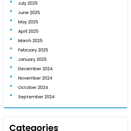
July 2025
June 2025
May 2025
April 2025
March 2025
February 2025
January 2025
December 2024
November 2024
October 2024
September 2024
Categories