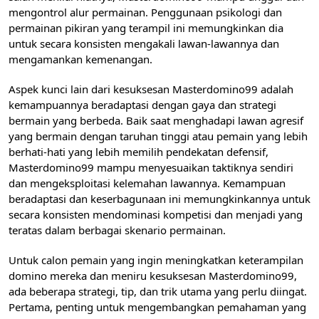
mengontrol alur permainan. Penggunaan psikologi dan
permainan pikiran yang terampil ini memungkinkan dia
untuk secara konsisten mengakali lawan-lawannya dan
mengamankan kemenangan.
Aspek kunci lain dari kesuksesan Masterdomino99 adalah
kemampuannya beradaptasi dengan gaya dan strategi
bermain yang berbeda. Baik saat menghadapi lawan agresif
yang bermain dengan taruhan tinggi atau pemain yang lebih
berhati-hati yang lebih memilih pendekatan defensif,
Masterdomino99 mampu menyesuaikan taktiknya sendiri
dan mengeksploitasi kelemahan lawannya. Kemampuan
beradaptasi dan keserbagunaan ini memungkinkannya untuk
secara konsisten mendominasi kompetisi dan menjadi yang
teratas dalam berbagai skenario permainan.
Untuk calon pemain yang ingin meningkatkan keterampilan
domino mereka dan meniru kesuksesan Masterdomino99,
ada beberapa strategi, tip, dan trik utama yang perlu diingat.
Pertama, penting untuk mengembangkan pemahaman yang