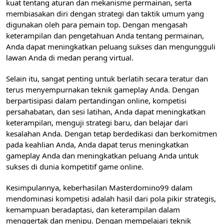
kuat tentang aturan dan mekanisme permainan, serta
membiasakan diri dengan strategi dan taktik umum yang
digunakan oleh para pemain top. Dengan mengasah
keterampilan dan pengetahuan Anda tentang permainan,
Anda dapat meningkatkan peluang sukses dan mengungguli
lawan Anda di medan perang virtual.
Selain itu, sangat penting untuk berlatih secara teratur dan
terus menyempurnakan teknik gameplay Anda. Dengan
berpartisipasi dalam pertandingan online, kompetisi
persahabatan, dan sesi latihan, Anda dapat meningkatkan
keterampilan, menguji strategi baru, dan belajar dari
kesalahan Anda. Dengan tetap berdedikasi dan berkomitmen
pada keahlian Anda, Anda dapat terus meningkatkan
gameplay Anda dan meningkatkan peluang Anda untuk
sukses di dunia kompetitif game online.
Kesimpulannya, keberhasilan Masterdomino99 dalam
mendominasi kompetisi adalah hasil dari pola pikir strategis,
kemampuan beradaptasi, dan keterampilan dalam
menggertak dan menipu. Dengan mempelajari teknik