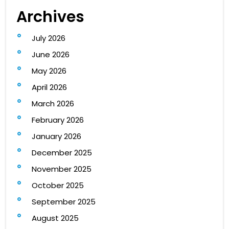
Archives
July 2026
June 2026
May 2026
April 2026
March 2026
February 2026
January 2026
December 2025
November 2025
October 2025
September 2025
August 2025