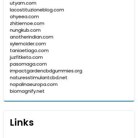
utyam.com
lacostituzioneblog.com
ohyeea.com
zhitiemoe.com
nungkub.com
anotherindian.com
xylemcider.com
taniaetiago.com
juzfitketo.com
pasomaga.com
impactgardencbdgummies.org
naturesstimulantcbd.net
nopalinaeuropa.com
biomagnify.net
Links