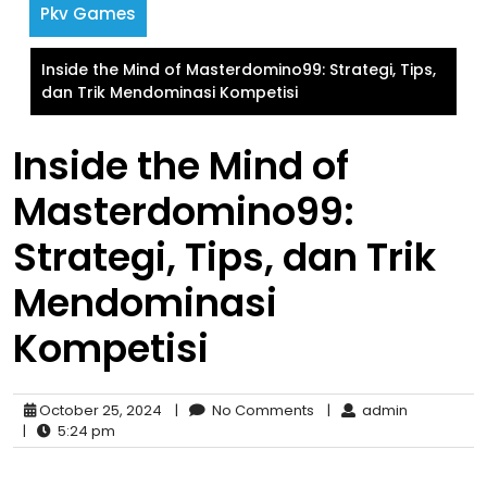
Pkv Games
Inside the Mind of Masterdomino99: Strategi, Tips,
dan Trik Mendominasi Kompetisi
Inside the Mind of
Masterdomino99:
Strategi, Tips, dan Trik
Mendominasi
Kompetisi
October 25, 2024
|
No Comments
|
admin
|
5:24 pm