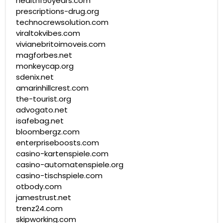
health150years.com
prescriptions-drug.org
technocrewsolution.com
viraltokvibes.com
vivianebritoimoveis.com
magforbes.net
monkeycap.org
sdenix.net
amarinhillcrest.com
the-tourist.org
advogato.net
isafebag.net
bloombergz.com
enterpriseboosts.com
casino-kartenspiele.com
casino-automatenspiele.org
casino-tischspiele.com
otbody.com
jamestrust.net
trenz24.com
skipworking.com