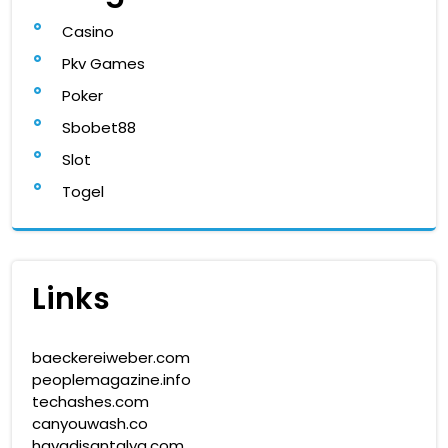
Casino
Pkv Games
Poker
Sbobet88
Slot
Togel
Links
baeckereiweber.com
peoplemagazine.info
techashes.com
canyouwash.co
havadisantalya.com