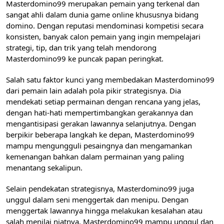
Masterdomino99 merupakan pemain yang terkenal dan
sangat ahli dalam dunia game online khususnya bidang
domino. Dengan reputasi mendominasi kompetisi secara
konsisten, banyak calon pemain yang ingin mempelajari
strategi, tip, dan trik yang telah mendorong
Masterdomino99 ke puncak papan peringkat.
Salah satu faktor kunci yang membedakan Masterdomino99
dari pemain lain adalah pola pikir strategisnya. Dia
mendekati setiap permainan dengan rencana yang jelas,
dengan hati-hati mempertimbangkan gerakannya dan
mengantisipasi gerakan lawannya selanjutnya. Dengan
berpikir beberapa langkah ke depan, Masterdomino99
mampu mengungguli pesaingnya dan mengamankan
kemenangan bahkan dalam permainan yang paling
menantang sekalipun.
Selain pendekatan strategisnya, Masterdomino99 juga
unggul dalam seni menggertak dan menipu. Dengan
menggertak lawannya hingga melakukan kesalahan atau
salah menilai niatnya, Masterdomino99 mampu unggul dan