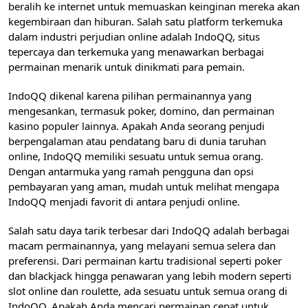
beralih ke internet untuk memuaskan keinginan mereka akan
kegembiraan dan hiburan. Salah satu platform terkemuka
dalam industri perjudian online adalah IndoQQ, situs
tepercaya dan terkemuka yang menawarkan berbagai
permainan menarik untuk dinikmati para pemain.
IndoQQ dikenal karena pilihan permainannya yang
mengesankan, termasuk poker, domino, dan permainan
kasino populer lainnya. Apakah Anda seorang penjudi
berpengalaman atau pendatang baru di dunia taruhan
online, IndoQQ memiliki sesuatu untuk semua orang.
Dengan antarmuka yang ramah pengguna dan opsi
pembayaran yang aman, mudah untuk melihat mengapa
IndoQQ menjadi favorit di antara penjudi online.
Salah satu daya tarik terbesar dari IndoQQ adalah berbagai
macam permainannya, yang melayani semua selera dan
preferensi. Dari permainan kartu tradisional seperti poker
dan blackjack hingga penawaran yang lebih modern seperti
slot online dan roulette, ada sesuatu untuk semua orang di
IndoQQ. Apakah Anda mencari permainan cepat untuk