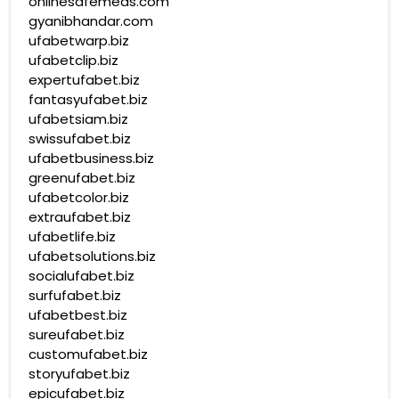
onlinesafemeds.com
gyanibhandar.com
ufabetwarp.biz
ufabetclip.biz
expertufabet.biz
fantasyufabet.biz
ufabetsiam.biz
swissufabet.biz
ufabetbusiness.biz
greenufabet.biz
ufabetcolor.biz
extraufabet.biz
ufabetlife.biz
ufabetsolutions.biz
socialufabet.biz
surfufabet.biz
ufabetbest.biz
sureufabet.biz
customufabet.biz
storyufabet.biz
epicufabet.biz