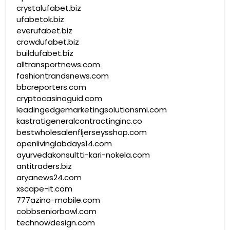
crystalufabet.biz
ufabetok.biz
everufabet.biz
crowdufabet.biz
buildufabet.biz
alltransportnews.com
fashiontrandsnews.com
bbcreporters.com
cryptocasinoguid.com
leadingedgemarketingsolutionsmi.com
kastratigeneralcontractinginc.co
bestwholesalenfljerseysshop.com
openlivinglabdays14.com
ayurvedakonsultti-kari-nokela.com
antitraders.biz
aryanews24.com
xscape-it.com
777azino-mobile.com
cobbseniorbowl.com
technowdesign.com