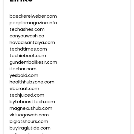
baeckereiweber.com
peoplemagazine.info
techashes.com
canyouwash.co
havadisantalya.com
techdtimes.com
techieboot.com
gundembalikesir.com
itechar.com
yesbold.com
healthhubzone.com
ebaraat.com
techjuiced.com
byteboosttech.com
magnexushub.com
virtuogoweb.com
biglotshours.com
buyliraglutide.com