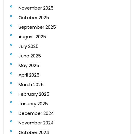
November 2025
October 2025
September 2025
August 2025
July 2025
June 2025
May 2025
April 2025
March 2025
February 2025
January 2025
December 2024
November 2024
October 2024