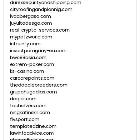
durexsecurityandshipping.com
cityroofingandplannig.com
ivdabergasa.com
juyultadesga.com
real-crypto-services.com
mypetzworld.com
infounty.com
investparaguay-eu.com
bwc88asia.com
extrem-poker.com
ks-casino.com
carcarepoints.com
thedoodlebreeders.com
grupohugodias.com
deqair.com
techsilvers.com
ningkatinskill.com
fivsport.com
templatedzine.com
lawinfoadvice.com
phenqdietplan.org