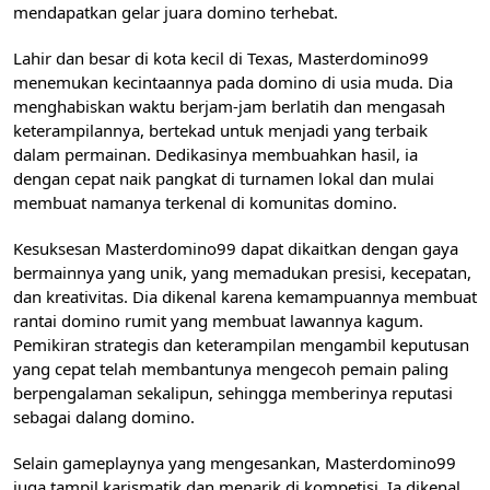
mendapatkan gelar juara domino terhebat.
Lahir dan besar di kota kecil di Texas, Masterdomino99
menemukan kecintaannya pada domino di usia muda. Dia
menghabiskan waktu berjam-jam berlatih dan mengasah
keterampilannya, bertekad untuk menjadi yang terbaik
dalam permainan. Dedikasinya membuahkan hasil, ia
dengan cepat naik pangkat di turnamen lokal dan mulai
membuat namanya terkenal di komunitas domino.
Kesuksesan Masterdomino99 dapat dikaitkan dengan gaya
bermainnya yang unik, yang memadukan presisi, kecepatan,
dan kreativitas. Dia dikenal karena kemampuannya membuat
rantai domino rumit yang membuat lawannya kagum.
Pemikiran strategis dan keterampilan mengambil keputusan
yang cepat telah membantunya mengecoh pemain paling
berpengalaman sekalipun, sehingga memberinya reputasi
sebagai dalang domino.
Selain gameplaynya yang mengesankan, Masterdomino99
juga tampil karismatik dan menarik di kompetisi. Ia dikenal