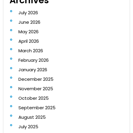
Archives
July 2026
June 2026
May 2026
April 2026
March 2026
February 2026
January 2026
December 2025
November 2025
October 2025
September 2025
August 2025
July 2025