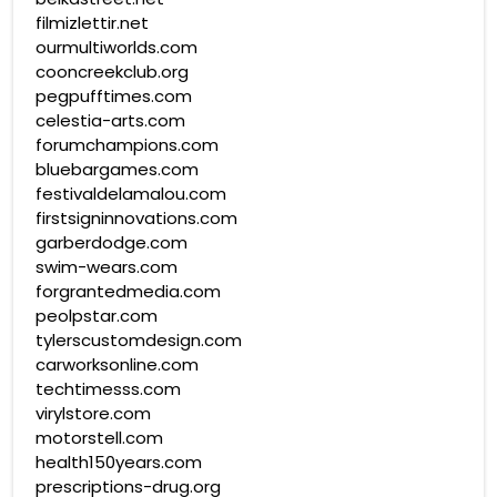
filmizlettir.net
ourmultiworlds.com
cooncreekclub.org
pegpufftimes.com
celestia-arts.com
forumchampions.com
bluebargames.com
festivaldelamalou.com
firstsigninnovations.com
garberdodge.com
swim-wears.com
forgrantedmedia.com
peolpstar.com
tylerscustomdesign.com
carworksonline.com
techtimesss.com
virylstore.com
motorstell.com
health150years.com
prescriptions-drug.org