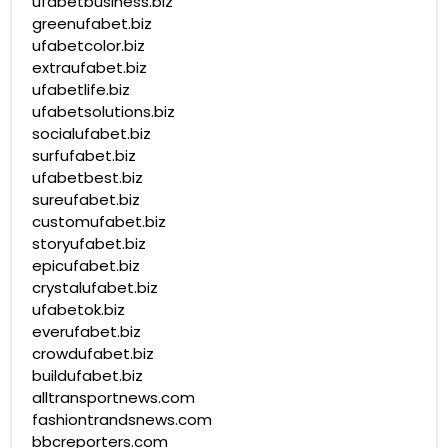
ufabetbusiness.biz
greenufabet.biz
ufabetcolor.biz
extraufabet.biz
ufabetlife.biz
ufabetsolutions.biz
socialufabet.biz
surfufabet.biz
ufabetbest.biz
sureufabet.biz
customufabet.biz
storyufabet.biz
epicufabet.biz
crystalufabet.biz
ufabetok.biz
everufabet.biz
crowdufabet.biz
buildufabet.biz
alltransportnews.com
fashiontrandsnews.com
bbcreporters.com