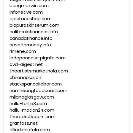
bangmaxwin.com
infonetive.com
epictacoshop.com
biopuraskinserum.com
californiafinances.info
canadafinance.info
nevadamoney.info
rimene.com
ledepanneur-pigalle.com
dvd-digest.net
theartistsmarketnola.com
chiranaplus.biz
stackspancakebar.com
namheongfoodcourt.com
milanoglasgow.com
hallu-forte3.com
hallu-motion24.com
therockskippers.com
granfoss.net
allindiacafela.com