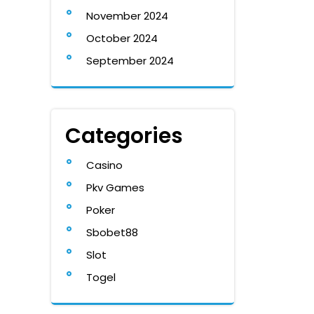
November 2024
October 2024
September 2024
Categories
Casino
Pkv Games
Poker
Sbobet88
Slot
Togel