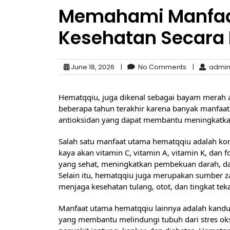
Memahami Manfaa
Kesehatan Secara
June 18, 2026
|
No Comments
|
admi
Hematqqiu, juga dikenal sebagai bayam merah 
beberapa tahun terakhir karena banyak manfaat 
antioksidan yang dapat membantu meningkatkan
Salah satu manfaat utama hematqqiu adalah kons
kaya akan vitamin C, vitamin A, vitamin K, dan
yang sehat, meningkatkan pembekuan darah, 
Selain itu, hematqqiu juga merupakan sumber z
menjaga kesehatan tulang, otot, dan tingkat tek
Manfaat utama hematqqiu lainnya adalah kandu
yang membantu melindungi tubuh dari stres oks