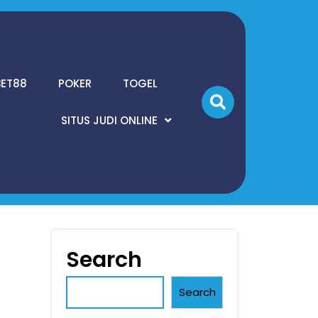
ET88
POKER
TOGEL
SITUS JUDI ONLINE
Search
Search