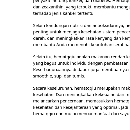
penyakit jantung, kanker, dan diabetes. Hematq
dan zeaxanthin, yang terbukti membantu mengu
terhadap jenis kanker tertentu.
Selain kandungan nutrisi dan antioksidannya, 
penting untuk menjaga kesehatan sistem penc
darah, dan meningkatkan rasa kenyang dan k
membantu Anda memenuhi kebutuhan serat hari
Selain itu, hematqqiu adalah makanan rendah ka
yang bagus untuk individu dengan pembatasan d
Keserbagunaannya di dapur juga membuatnya m
smoothie, sup, dan tumis.
Secara keseluruhan, hematqqiu merupakan maka
kesehatan. Dari meningkatkan kekebalan dan 
melancarkan pencernaan, memasukkan hematq
kesehatan dan kesejahteraan yang optimal. Jadi 
hematqqiu dan mulai menuai manfaat dari sayura