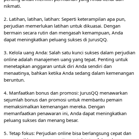
nikmati.
2. Latihan, latihan, latihan: Seperti keterampilan apa pun,
perjudian memerlukan latihan untuk dikuasai. Dengan
bermain secara rutin dan mengasah kemampuan, Anda
dapat meningkatkan peluang sukses di JurusQQ.
3. Kelola uang Anda: Salah satu kunci sukses dalam perjudian
online adalah manajemen uang yang tepat. Penting untuk
menetapkan anggaran untuk diri Anda sendiri dan
menaatinya, bahkan ketika Anda sedang dalam kemenangan
beruntun.
4. Manfaatkan bonus dan promosi: JurusQQ menawarkan
sejumlah bonus dan promosi untuk membantu pemain
memaksimalkan kemenangan mereka. Dengan
memanfaatkan penawaran ini, Anda dapat meningkatkan
peluang sukses dan menang besar.
5. Tetap fokus: Perjudian online bisa berlangsung cepat dan