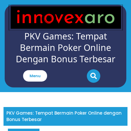
Skip
to
content
PKV Games: Tempat
Bermain Poker Online
Dengan Bonus Terbesar
Menu
PKV Games: Tempat Bermain Poker Online dengan
Bonus Terbesar