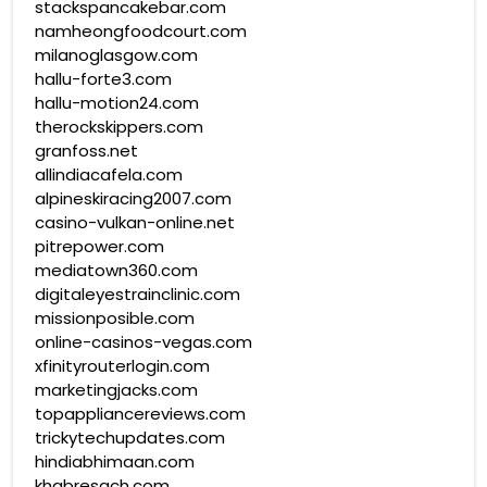
stackspancakebar.com
namheongfoodcourt.com
milanoglasgow.com
hallu-forte3.com
hallu-motion24.com
therockskippers.com
granfoss.net
allindiacafela.com
alpineskiracing2007.com
casino-vulkan-online.net
pitrepower.com
mediatown360.com
digitaleyestrainclinic.com
missionposible.com
online-casinos-vegas.com
xfinityrouterlogin.com
marketingjacks.com
topappliancereviews.com
trickytechupdates.com
hindiabhimaan.com
khabresach.com