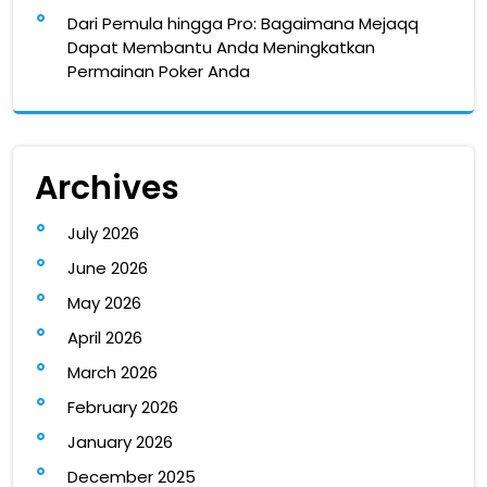
Dari Pemula hingga Pro: Bagaimana Mejaqq
Dapat Membantu Anda Meningkatkan
Permainan Poker Anda
Archives
July 2026
June 2026
May 2026
April 2026
March 2026
February 2026
January 2026
December 2025