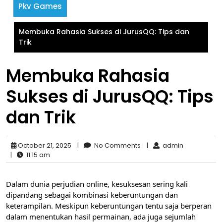
Pkv Games
Membuka Rahasia Sukses di JurusQQ: Tips dan
Trik
Membuka Rahasia
Sukses di JurusQQ: Tips
dan Trik
October 21, 2025
|
No Comments
|
admin
|
11:15 am
Dalam dunia perjudian online, kesuksesan sering kali
dipandang sebagai kombinasi keberuntungan dan
keterampilan. Meskipun keberuntungan tentu saja berperan
dalam menentukan hasil permainan, ada juga sejumlah