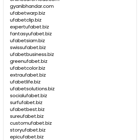
gyanibhandar.com
ufabetwarp.biz
ufabetclip.biz
expertufabet.biz
fantasyufabet.biz
ufabetsiam.biz
swissufabet.biz
ufabetbusiness.biz
greenufabet.biz
ufabetcolor.biz
extraufabet.biz
ufabetlife.biz
ufabetsolutions.biz
socialufabet.biz
surfufabet.biz
ufabetbest.biz
sureufabet.biz
customufabet.biz
storyufabet.biz
epicufabet.biz