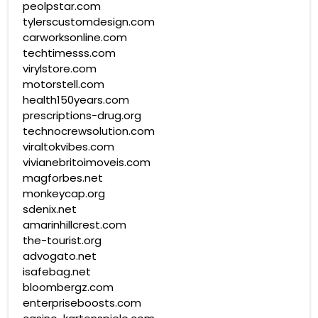
peolpstar.com
tylerscustomdesign.com
carworksonline.com
techtimesss.com
virylstore.com
motorstell.com
health150years.com
prescriptions-drug.org
technocrewsolution.com
viraltokvibes.com
vivianebritoimoveis.com
magforbes.net
monkeycap.org
sdenix.net
amarinhillcrest.com
the-tourist.org
advogato.net
isafebag.net
bloombergz.com
enterpriseboosts.com