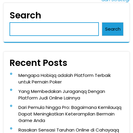
Search
Search
Recent Posts
Mengapa Hobiqq adalah Platform Terbaik
untuk Pemain Poker
Yang Membedakan Juraganqq Dengan
Platform Judi Online Lainnya
Dari Pemula hingga Pro: Bagaimana Kemilauqq
Dapat Meningkatkan Keterampilan Bermain
Game Anda
Rasakan Sensasi Taruhan Online di Cahayaqq