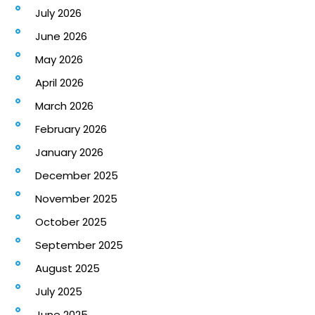
July 2026
June 2026
May 2026
April 2026
March 2026
February 2026
January 2026
December 2025
November 2025
October 2025
September 2025
August 2025
July 2025
June 2025