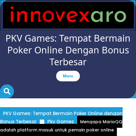
Skip
to
content
PKV Games: Tempat Bermain
Poker Online Dengan Bonus
Terbesar
Menu
PKV Games: Tempat Bermain Poker Online dengan
Bonus Terbesar
Pkv Games
Mengapa MarioQQ
adalah platform masuk untuk pemain poker online