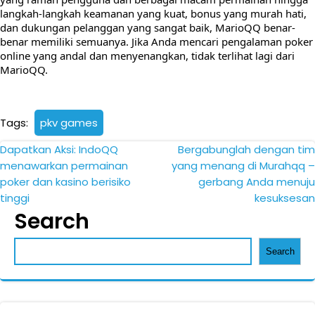
langkah-langkah keamanan yang kuat, bonus yang murah hati,
dan dukungan pelanggan yang sangat baik, MarioQQ benar-
benar memiliki semuanya. Jika Anda mencari pengalaman poker
online yang andal dan menyenangkan, tidak terlihat lagi dari
MarioQQ.
Tags:
pkv games
Post
Dapatkan Aksi: IndoQQ
Bergabunglah dengan tim
menawarkan permainan
yang menang di Murahqq –
navigation
poker dan kasino berisiko
gerbang Anda menuju
tinggi
kesuksesan
Search
Search