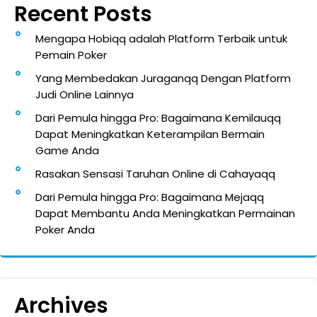
Recent Posts
Mengapa Hobiqq adalah Platform Terbaik untuk
Pemain Poker
Yang Membedakan Juraganqq Dengan Platform
Judi Online Lainnya
Dari Pemula hingga Pro: Bagaimana Kemilauqq
Dapat Meningkatkan Keterampilan Bermain
Game Anda
Rasakan Sensasi Taruhan Online di Cahayaqq
Dari Pemula hingga Pro: Bagaimana Mejaqq
Dapat Membantu Anda Meningkatkan Permainan
Poker Anda
Archives