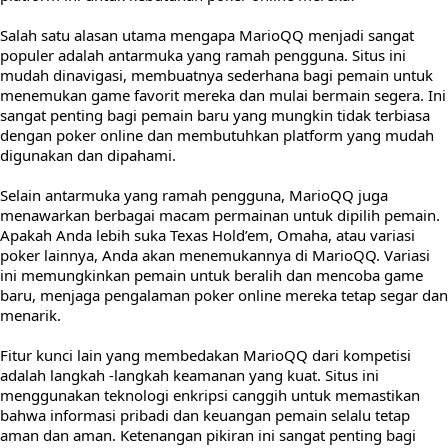
Salah satu alasan utama mengapa MarioQQ menjadi sangat
populer adalah antarmuka yang ramah pengguna. Situs ini
mudah dinavigasi, membuatnya sederhana bagi pemain untuk
menemukan game favorit mereka dan mulai bermain segera. Ini
sangat penting bagi pemain baru yang mungkin tidak terbiasa
dengan poker online dan membutuhkan platform yang mudah
digunakan dan dipahami.
Selain antarmuka yang ramah pengguna, MarioQQ juga
menawarkan berbagai macam permainan untuk dipilih pemain.
Apakah Anda lebih suka Texas Hold’em, Omaha, atau variasi
poker lainnya, Anda akan menemukannya di MarioQQ. Variasi
ini memungkinkan pemain untuk beralih dan mencoba game
baru, menjaga pengalaman poker online mereka tetap segar dan
menarik.
Fitur kunci lain yang membedakan MarioQQ dari kompetisi
adalah langkah -langkah keamanan yang kuat. Situs ini
menggunakan teknologi enkripsi canggih untuk memastikan
bahwa informasi pribadi dan keuangan pemain selalu tetap
aman dan aman. Ketenangan pikiran ini sangat penting bagi