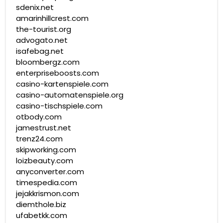
sdenix.net
amarinhillcrest.com
the-tourist.org
advogato.net
isafebag.net
bloombergz.com
enterpriseboosts.com
casino-kartenspiele.com
casino-automatenspiele.org
casino-tischspiele.com
otbody.com
jamestrust.net
trenz24.com
skipworking.com
loizbeauty.com
anyconverter.com
timespedia.com
jejakkrismon.com
diemthole.biz
ufabetkk.com