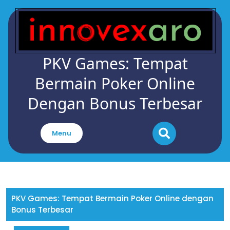
Skip
to
content
PKV Games: Tempat
Bermain Poker Online
Dengan Bonus Terbesar
Menu
PKV Games: Tempat Bermain Poker Online dengan
Bonus Terbesar