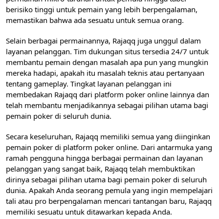
berisiko tinggi untuk pemain yang lebih berpengalaman,
memastikan bahwa ada sesuatu untuk semua orang.
Selain berbagai permainannya, Rajaqq juga unggul dalam
layanan pelanggan. Tim dukungan situs tersedia 24/7 untuk
membantu pemain dengan masalah apa pun yang mungkin
mereka hadapi, apakah itu masalah teknis atau pertanyaan
tentang gameplay. Tingkat layanan pelanggan ini
membedakan Rajaqq dari platform poker online lainnya dan
telah membantu menjadikannya sebagai pilihan utama bagi
pemain poker di seluruh dunia.
Secara keseluruhan, Rajaqq memiliki semua yang diinginkan
pemain poker di platform poker online. Dari antarmuka yang
ramah pengguna hingga berbagai permainan dan layanan
pelanggan yang sangat baik, Rajaqq telah membuktikan
dirinya sebagai pilihan utama bagi pemain poker di seluruh
dunia. Apakah Anda seorang pemula yang ingin mempelajari
tali atau pro berpengalaman mencari tantangan baru, Rajaqq
memiliki sesuatu untuk ditawarkan kepada Anda.