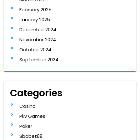
February 2025
January 2025
December 2024
November 2024
October 2024
September 2024
Categories
Casino
Pkv Games
Poker
Sbobet88