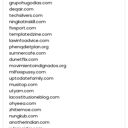
grupohugodias.com
deqair.com
techsilvers.com
ningkatinskill.com
fivsport.com
templatedzine.com
lawinfoadvice.com
phenqdietplan.org
sumnercafe.com
dunetflix.com
movimientoindignados.org
milfxxxpussy.com
uptodatefamily.com
musitop.com
utyam.com
lacostituzioneblog.com
ohyeea.com
zhitiemoe.com
nungkub.com
anotherindian.com