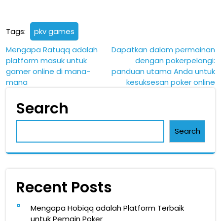
Tags:
pkv games
Post
Mengapa Ratuqq adalah
Dapatkan dalam permainan
platform masuk untuk
dengan pokerpelangi:
navigation
gamer online di mana-
panduan utama Anda untuk
mana
kesuksesan poker online
Search
Search
Recent Posts
Mengapa Hobiqq adalah Platform Terbaik
untuk Pemain Poker