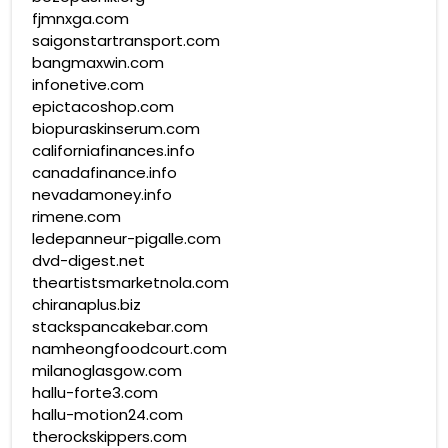
fjmnxga.com
saigonstartransport.com
bangmaxwin.com
infonetive.com
epictacoshop.com
biopuraskinserum.com
californiafinances.info
canadafinance.info
nevadamoney.info
rimene.com
ledepanneur-pigalle.com
dvd-digest.net
theartistsmarketnola.com
chiranaplus.biz
stackspancakebar.com
namheongfoodcourt.com
milanoglasgow.com
hallu-forte3.com
hallu-motion24.com
therockskippers.com