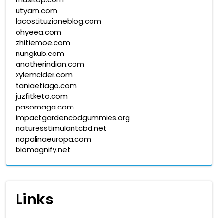
utyam.com
lacostituzioneblog.com
ohyeea.com
zhitiemoe.com
nungkub.com
anotherindian.com
xylemcider.com
taniaetiago.com
juzfitketo.com
pasomaga.com
impactgardencbdgummies.org
naturesstimulantcbd.net
nopalinaeuropa.com
biomagnify.net
Links