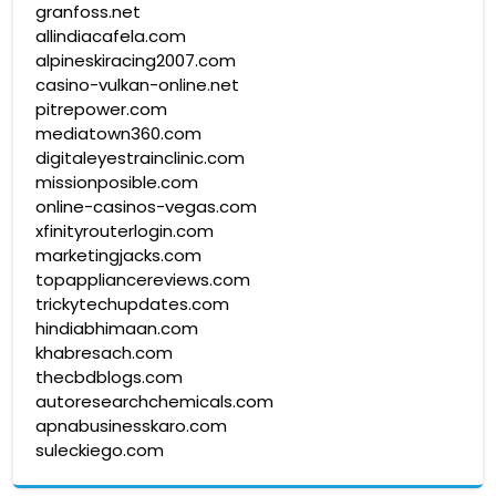
granfoss.net
allindiacafela.com
alpineskiracing2007.com
casino-vulkan-online.net
pitrepower.com
mediatown360.com
digitaleyestrainclinic.com
missionposible.com
online-casinos-vegas.com
xfinityrouterlogin.com
marketingjacks.com
topappliancereviews.com
trickytechupdates.com
hindiabhimaan.com
khabresach.com
thecbdblogs.com
autoresearchchemicals.com
apnabusinesskaro.com
suleckiego.com