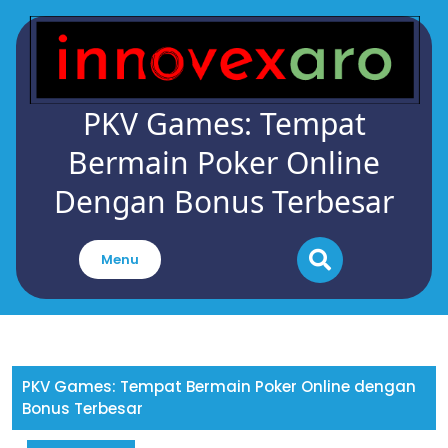
Skip
to
content
PKV Games: Tempat
Bermain Poker Online
Dengan Bonus Terbesar
Menu
PKV Games: Tempat Bermain Poker Online dengan
Bonus Terbesar