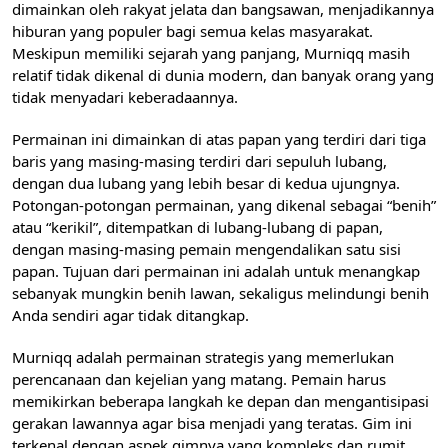
dimainkan oleh rakyat jelata dan bangsawan, menjadikannya
hiburan yang populer bagi semua kelas masyarakat.
Meskipun memiliki sejarah yang panjang, Murniqq masih
relatif tidak dikenal di dunia modern, dan banyak orang yang
tidak menyadari keberadaannya.
Permainan ini dimainkan di atas papan yang terdiri dari tiga
baris yang masing-masing terdiri dari sepuluh lubang,
dengan dua lubang yang lebih besar di kedua ujungnya.
Potongan-potongan permainan, yang dikenal sebagai “benih”
atau “kerikil”, ditempatkan di lubang-lubang di papan,
dengan masing-masing pemain mengendalikan satu sisi
papan. Tujuan dari permainan ini adalah untuk menangkap
sebanyak mungkin benih lawan, sekaligus melindungi benih
Anda sendiri agar tidak ditangkap.
Murniqq adalah permainan strategis yang memerlukan
perencanaan dan kejelian yang matang. Pemain harus
memikirkan beberapa langkah ke depan dan mengantisipasi
gerakan lawannya agar bisa menjadi yang teratas. Gim ini
terkenal dengan aspek gimnya yang kompleks dan rumit,