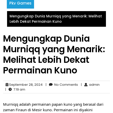
Pkv Games
Mengungkap Dunia Murniqq yang Menarik: Melihat
Lebih Dekat Permainan Kuno
Mengungkap Dunia
Murniqq yang Menarik:
Melihat Lebih Dekat
Permainan Kuno
September 28, 2024
|
No Comments
|
admin
|
7:19 am
Murniqq adalah permainan papan kuno yang berasal dari
zaman Firaun di Mesir kuno. Permainan ini diyakini