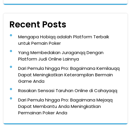
Recent Posts
Mengapa Hobiqq adalah Platform Terbaik
untuk Pemain Poker
Yang Membedakan Juraganqq Dengan
Platform Judi Online Lainnya
Dari Pemula hingga Pro: Bagaimana Kemilauqq
Dapat Meningkatkan Keterampilan Bermain
Game Anda
Rasakan Sensasi Taruhan Online di Cahayaqq
Dari Pemula hingga Pro: Bagaimana Mejaqq
Dapat Membantu Anda Meningkatkan
Permainan Poker Anda