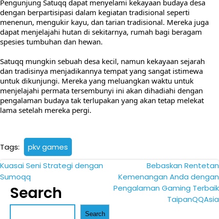
Pengunjung Satuqq dapat menyelami kekayaan budaya desa
dengan berpartisipasi dalam kegiatan tradisional seperti
menenun, mengukir kayu, dan tarian tradisional. Mereka juga
dapat menjelajahi hutan di sekitarnya, rumah bagi beragam
spesies tumbuhan dan hewan.
Satuqq mungkin sebuah desa kecil, namun kekayaan sejarah
dan tradisinya menjadikannya tempat yang sangat istimewa
untuk dikunjungi. Mereka yang meluangkan waktu untuk
menjelajahi permata tersembunyi ini akan dihadiahi dengan
pengalaman budaya tak terlupakan yang akan tetap melekat
lama setelah mereka pergi.
Tags:
pkv games
Post
Kuasai Seni Strategi dengan
Bebaskan Rentetan
Sumoqq
Kemenangan Anda dengan
navigation
Search
Pengalaman Gaming Terbaik
TaipanQQAsia
Search