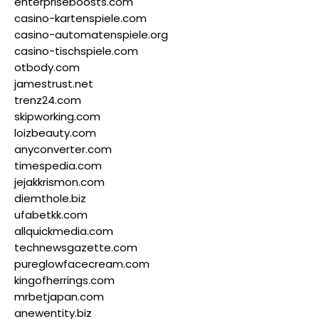
enterpriseboosts.com
casino-kartenspiele.com
casino-automatenspiele.org
casino-tischspiele.com
otbody.com
jamestrust.net
trenz24.com
skipworking.com
loizbeauty.com
anyconverter.com
timespedia.com
jejakkrismon.com
diemthole.biz
ufabetkk.com
allquickmedia.com
technewsgazette.com
pureglowfacecream.com
kingofherrings.com
mrbetjapan.com
anewentity.biz