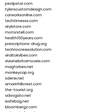
peolpstar.com
tylerscustomdesign.com
carworksonline.com
techtimesss.com
virylstore.com
motorstell.com
health150years.com
prescriptions-drug.org
technocrewsolution.com
viraltokvibes.com
vivianebritoimoveis.com
magforbes.net
monkeycap.org
sdenix.net
amarinhillcrest.com
the-tourist.org
advogato.net
isafebag.net
bloombergz.com