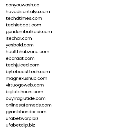
canyouwash.co
havadisantalya.com
techdtimes.com
techieboot.com
gundembalikesir.com
itechar.com
yesbold.com
healthhubzone.com
ebaraat.com
techjuiced.com
byteboosttech.com
magnexushub.com
virtuogoweb.com
biglotshours.com
buyliraglutide.com
onlinesafemeds.com
gyanibhandar.com
ufabetwarp.biz
ufabetclip.biz