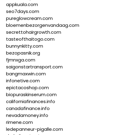
appkuala.com
seo7days.com
pureglowcream.com
bloemenbezorgenvandaag.com
secrettohairgrowth.com
tasteofthaitogo.com
bunnynkitty.com
bezopasnik.org
fjmnxga.com
saigonstartransport.com
bangmaxwin.com
infonetive.com
epictacoshop.com
biopuraskinserum.com
californiafinances.info
canadafinance.info
nevadamoney.info
rimene.com
ledepanneur-pigalle.com