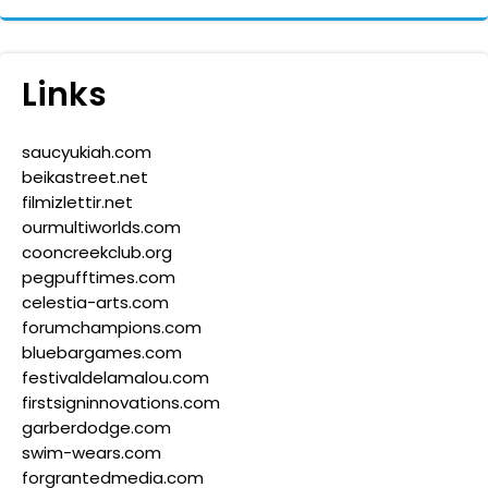
Links
saucyukiah.com
beikastreet.net
filmizlettir.net
ourmultiworlds.com
cooncreekclub.org
pegpufftimes.com
celestia-arts.com
forumchampions.com
bluebargames.com
festivaldelamalou.com
firstsigninnovations.com
garberdodge.com
swim-wears.com
forgrantedmedia.com