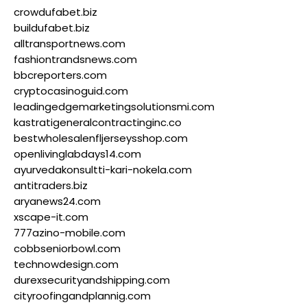
crowdufabet.biz
buildufabet.biz
alltransportnews.com
fashiontrandsnews.com
bbcreporters.com
cryptocasinoguid.com
leadingedgemarketingsolutionsmi.com
kastratigeneralcontractinginc.co
bestwholesalenfljerseysshop.com
openlivinglabdays14.com
ayurvedakonsultti-kari-nokela.com
antitraders.biz
aryanews24.com
xscape-it.com
777azino-mobile.com
cobbseniorbowl.com
technowdesign.com
durexsecurityandshipping.com
cityroofingandplannig.com