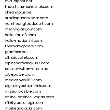
dvd-digest.net
theartistsmarketnola.com
chiranaplus.biz
stackspancakebar.com
namheongfoodcourt.com
milanoglasgow.com
hallu-forte3.com
hallu-motion24.com
therockskippers.com
granfoss.net
allindiacafela.com
alpineskiracing2007.com
casino-vulkan-online.net
pitrepower.com
mediatown360.com
digitaleyestrainclinic.com
missionposible.com
online-casinos-vegas.com
xfinityrouterlogin.com
marketingjacks.com