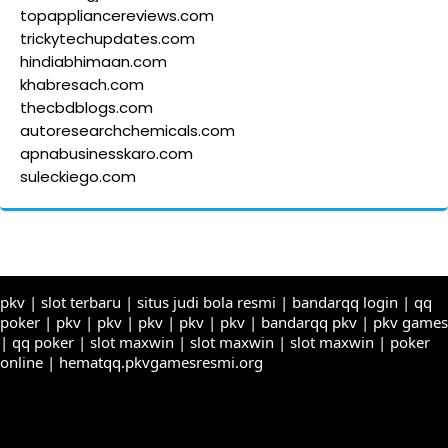
topappliancereviews.com
trickytechupdates.com
hindiabhimaan.com
khabresach.com
thecbdblogs.com
autoresearchchemicals.com
apnabusinesskaro.com
suleckiego.com
pkv
|
slot terbaru
|
situs judi bola resmi
|
bandarqq login
|
qq
poker
|
pkv
|
pkv
|
pkv
|
pkv
|
pkv
|
bandarqq pkv
|
pkv games
|
qq poker
|
slot maxwin
|
slot maxwin
|
slot maxwin
|
poker
online
|
hematqq.pkvgamesresmi.org