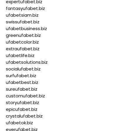
expertufabet.biz
fantasyufabet.biz
ufabetsiam.biz
swissufabet.biz
ufabetbusiness.biz
greenufabet.biz
ufabetcolor.biz
extraufabet.biz
ufabetlife.biz
ufabetsolutions.biz
socialufabet.biz
surfufabet.biz
ufabetbest.biz
sureufabet.biz
customufabet.biz
storyufabet.biz
epicufabet.biz
crystalufabet.biz
ufabetok.biz
everufabet.biz