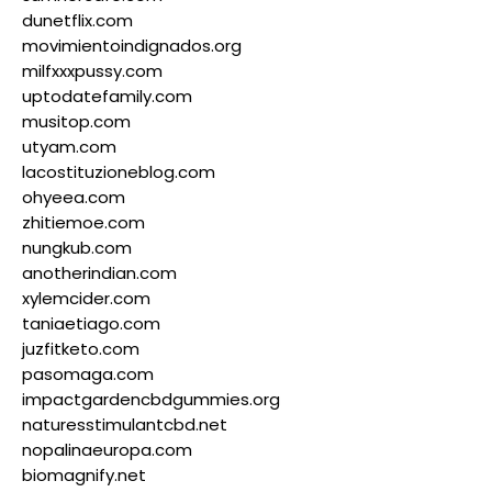
dunetflix.com
movimientoindignados.org
milfxxxpussy.com
uptodatefamily.com
musitop.com
utyam.com
lacostituzioneblog.com
ohyeea.com
zhitiemoe.com
nungkub.com
anotherindian.com
xylemcider.com
taniaetiago.com
juzfitketo.com
pasomaga.com
impactgardencbdgummies.org
naturesstimulantcbd.net
nopalinaeuropa.com
biomagnify.net