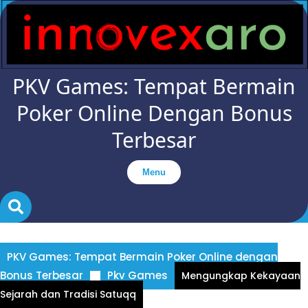
Skip
to
content
PKV Games: Tempat Bermain
Poker Online Dengan Bonus
Terbesar
Menu
PKV Games: Tempat Bermain Poker Online dengan
Bonus Terbesar
Pkv Games
Mengungkap Kekayaan
Sejarah dan Tradisi Satuqq