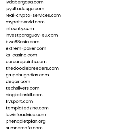
ivdabergasa.com
juyultadesga.com
real-crypto-services.com
mypetzworld.com
infounty.com
investparaguay-eu.com
bwc88asia.com
extrem-poker.com
ks-casino.com
carcarepoints.com
thedoodlebreeders.com
grupohugodias.com
deqair.com
techsilvers.com
ningkatinskill.com
fivsport.com
templatedzine.com
lawinfoadvice.com
phenqdietplan.org
sumnercafe.com