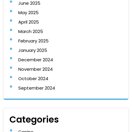
June 2025
May 2025
April 2025
March 2025
February 2025
January 2025
December 2024
November 2024
October 2024
September 2024
Categories
Casino