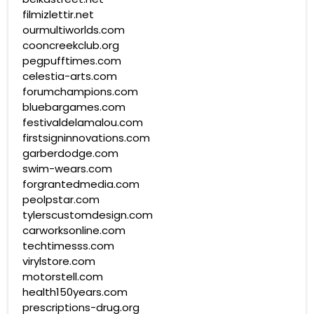
filmizlettir.net
ourmultiworlds.com
cooncreekclub.org
pegpufftimes.com
celestia-arts.com
forumchampions.com
bluebargames.com
festivaldelamalou.com
firstsigninnovations.com
garberdodge.com
swim-wears.com
forgrantedmedia.com
peolpstar.com
tylerscustomdesign.com
carworksonline.com
techtimesss.com
virylstore.com
motorstell.com
health150years.com
prescriptions-drug.org