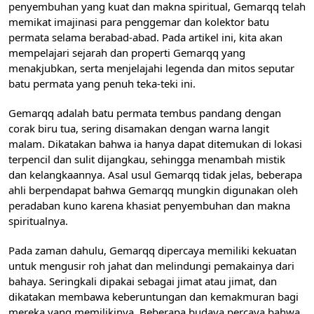
penyembuhan yang kuat dan makna spiritual, Gemarqq telah
memikat imajinasi para penggemar dan kolektor batu
permata selama berabad-abad. Pada artikel ini, kita akan
mempelajari sejarah dan properti Gemarqq yang
menakjubkan, serta menjelajahi legenda dan mitos seputar
batu permata yang penuh teka-teki ini.
Gemarqq adalah batu permata tembus pandang dengan
corak biru tua, sering disamakan dengan warna langit
malam. Dikatakan bahwa ia hanya dapat ditemukan di lokasi
terpencil dan sulit dijangkau, sehingga menambah mistik
dan kelangkaannya. Asal usul Gemarqq tidak jelas, beberapa
ahli berpendapat bahwa Gemarqq mungkin digunakan oleh
peradaban kuno karena khasiat penyembuhan dan makna
spiritualnya.
Pada zaman dahulu, Gemarqq dipercaya memiliki kekuatan
untuk mengusir roh jahat dan melindungi pemakainya dari
bahaya. Seringkali dipakai sebagai jimat atau jimat, dan
dikatakan membawa keberuntungan dan kemakmuran bagi
mereka yang memilikinya. Beberapa budaya percaya bahwa