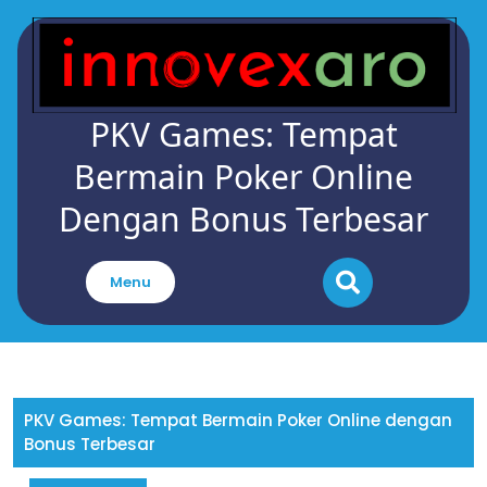
Skip
to
content
PKV Games: Tempat
Bermain Poker Online
Dengan Bonus Terbesar
Menu
PKV Games: Tempat Bermain Poker Online dengan
Bonus Terbesar