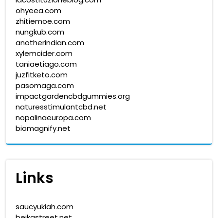
ohyeea.com
zhitiemoe.com
nungkub.com
anotherindian.com
xylemcider.com
taniaetiago.com
juzfitketo.com
pasomaga.com
impactgardencbdgummies.org
naturesstimulantcbd.net
nopalinaeuropa.com
biomagnify.net
Links
saucyukiah.com
beikastreet.net