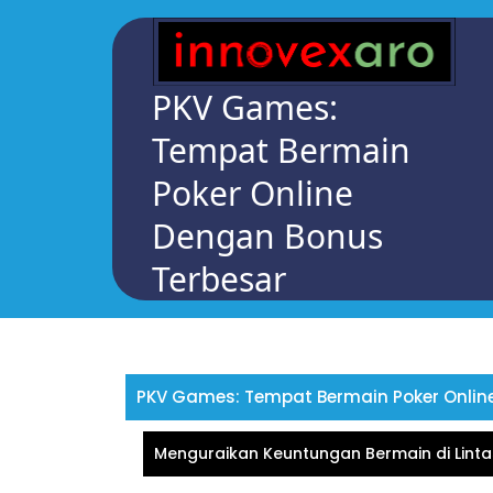
Skip
to
content
PKV Games:
Tempat Bermain
Poker Online
Dengan Bonus
Terbesar
PKV Games: Tempat Bermain Poker Onlin
Menguraikan Keuntungan Bermain di Lin