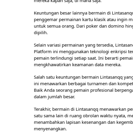
mereka kapan saja, di mana saja.
Keuntungan besar lainnya bermain di Lintasanq
penggemar permainan kartu klasik atau ingin m
untuk semua orang. Dari poker dan domino hing
dipilih.
Selain variasi permainan yang tersedia, Linta
Platform ini menggunakan teknologi enkripsi t
pemain terlindungi setiap saat. Ini berarti pe
mengkhawatirkan keamanan data mereka.
Salah satu keuntungan bermain Lintasanqq yan
ini menawarkan berbagai turnamen dan kompeti
Baik Anda seorang pemain profesional berpeng
dalam jumlah besar.
Terakhir, bermain di Lintasanqq menawarkan pe
satu sama lain di ruang obrolan waktu nyata, 
menambahkan lapisan kesenangan dan kegembir
menyenangkan.