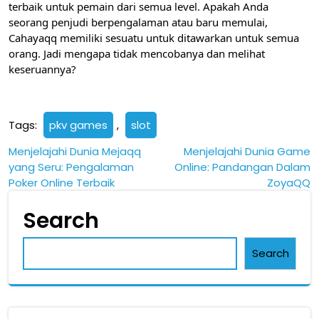
terbaik untuk pemain dari semua level. Apakah Anda
seorang penjudi berpengalaman atau baru memulai,
Cahayaqq memiliki sesuatu untuk ditawarkan untuk semua
orang. Jadi mengapa tidak mencobanya dan melihat
keseruannya?
Tags:
pkv games
,
slot
Post
Menjelajahi Dunia Mejaqq
Menjelajahi Dunia Game
yang Seru: Pengalaman
Online: Pandangan Dalam
navigation
Poker Online Terbaik
ZoyaQQ
Search
Search