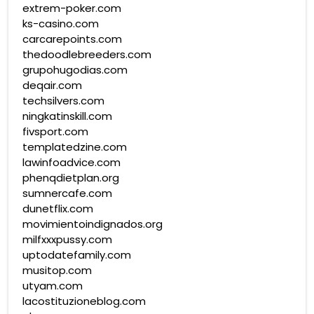
extrem-poker.com
ks-casino.com
carcarepoints.com
thedoodlebreeders.com
grupohugodias.com
deqair.com
techsilvers.com
ningkatinskill.com
fivsport.com
templatedzine.com
lawinfoadvice.com
phenqdietplan.org
sumnercafe.com
dunetflix.com
movimientoindignados.org
milfxxxpussy.com
uptodatefamily.com
musitop.com
utyam.com
lacostituzioneblog.com