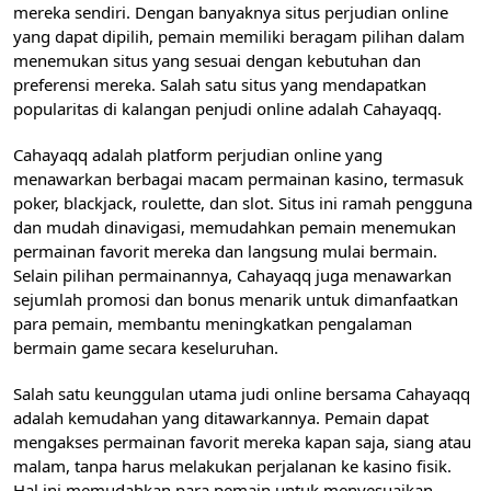
mereka sendiri. Dengan banyaknya situs perjudian online
yang dapat dipilih, pemain memiliki beragam pilihan dalam
menemukan situs yang sesuai dengan kebutuhan dan
preferensi mereka. Salah satu situs yang mendapatkan
popularitas di kalangan penjudi online adalah Cahayaqq.
Cahayaqq adalah platform perjudian online yang
menawarkan berbagai macam permainan kasino, termasuk
poker, blackjack, roulette, dan slot. Situs ini ramah pengguna
dan mudah dinavigasi, memudahkan pemain menemukan
permainan favorit mereka dan langsung mulai bermain.
Selain pilihan permainannya, Cahayaqq juga menawarkan
sejumlah promosi dan bonus menarik untuk dimanfaatkan
para pemain, membantu meningkatkan pengalaman
bermain game secara keseluruhan.
Salah satu keunggulan utama judi online bersama Cahayaqq
adalah kemudahan yang ditawarkannya. Pemain dapat
mengakses permainan favorit mereka kapan saja, siang atau
malam, tanpa harus melakukan perjalanan ke kasino fisik.
Hal ini memudahkan para pemain untuk menyesuaikan