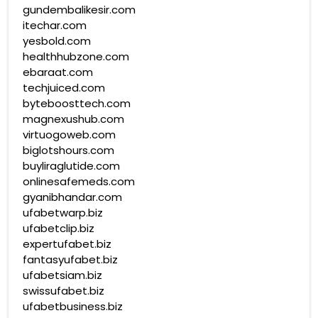
gundembalikesir.com
itechar.com
yesbold.com
healthhubzone.com
ebaraat.com
techjuiced.com
byteboosttech.com
magnexushub.com
virtuogoweb.com
biglotshours.com
buyliraglutide.com
onlinesafemeds.com
gyanibhandar.com
ufabetwarp.biz
ufabetclip.biz
expertufabet.biz
fantasyufabet.biz
ufabetsiam.biz
swissufabet.biz
ufabetbusiness.biz