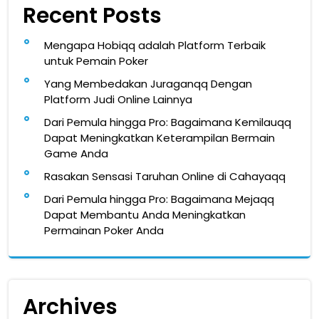
Recent Posts
Mengapa Hobiqq adalah Platform Terbaik
untuk Pemain Poker
Yang Membedakan Juraganqq Dengan
Platform Judi Online Lainnya
Dari Pemula hingga Pro: Bagaimana Kemilauqq
Dapat Meningkatkan Keterampilan Bermain
Game Anda
Rasakan Sensasi Taruhan Online di Cahayaqq
Dari Pemula hingga Pro: Bagaimana Mejaqq
Dapat Membantu Anda Meningkatkan
Permainan Poker Anda
Archives