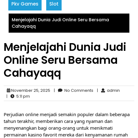
Pkv Games
Slot
Menjelajahi Dunia Judi Online Seru Bersama
Cahayaqq
Menjelajahi Dunia Judi
Online Seru Bersama
Cahayaqq
November 25, 2025
|
No Comments
|
admin
|
5:11 pm
Perjudian online menjadi semakin populer dalam beberapa
tahun terakhir, memberikan cara yang nyaman dan
menyenangkan bagi orang-orang untuk menikmati
permainan kasino favorit mereka dari kenyamanan rumah