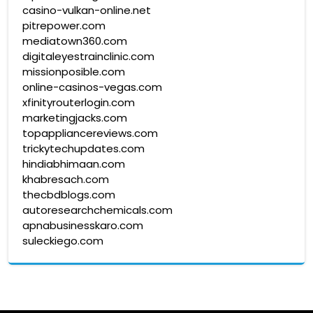
casino-vulkan-online.net
pitrepower.com
mediatown360.com
digitaleyestrainclinic.com
missionposible.com
online-casinos-vegas.com
xfinityrouterlogin.com
marketingjacks.com
topappliancereviews.com
trickytechupdates.com
hindiabhimaan.com
khabresach.com
thecbdblogs.com
autoresearchchemicals.com
apnabusinesskaro.com
suleckiego.com