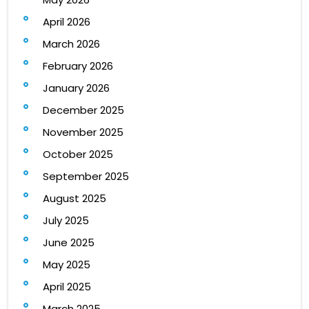
April 2026
March 2026
February 2026
January 2026
December 2025
November 2025
October 2025
September 2025
August 2025
July 2025
June 2025
May 2025
April 2025
March 2025