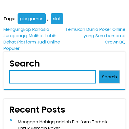
Tags:
pkv games
,
slot
Post
Mengungkap Rahasia
Temukan Dunia Poker Online
Juraganqq: Melihat Lebih
yang Seru bersama
navigation
Dekat Platform Judi Online
CrownQQ
Populer
Search
Search
Recent Posts
Mengapa Hobiqq adalah Platform Terbaik
untuk Pemain Poker