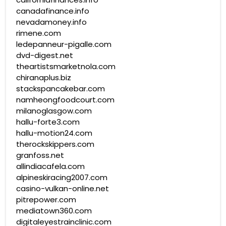
canadafinance.info
nevadamoney.info
rimene.com
ledepanneur-pigalle.com
dvd-digest.net
theartistsmarketnola.com
chiranaplus.biz
stackspancakebar.com
namheongfoodcourt.com
milanoglasgow.com
hallu-forte3.com
hallu-motion24.com
therockskippers.com
granfoss.net
allindiacafela.com
alpineskiracing2007.com
casino-vulkan-online.net
pitrepower.com
mediatown360.com
digitaleyestrainclinic.com