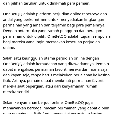
dan pilihan taruhan untuk dinikmati para pemain.
OneBetQQ adalah platform perjudian online tepercaya dan
andal yang berkomitmen untuk menyediakan lingkungan
permainan yang aman dan terjamin bagi para pemainnya.
Dengan antarmuka yang ramah pengguna dan beragam
permainan untuk dipilih, OneBetQQ adalah tujuan sempurna
bagi mereka yang ingin merasakan keseruan perjudian
online.
Salah satu keunggulan utama perjudian online dengan
OneBetQQ adalah kemudahan yang ditawarkannya. Pemain
dapat mengakses permainan favorit mereka dari mana saja
dan kapan saja, tanpa harus melakukan perjalanan ke kasino
fisik. Artinya, pemain dapat menikmati permainan favorit
mereka saat bepergian, atau dari kenyamanan rumah
mereka sendiri.
Selain kenyamanan berjudi online, OneBetQQ juga
menawarkan berbagai macam permainan yang dapat dipilih
para pemainnya. Baik Anda menyukai permainan kasino