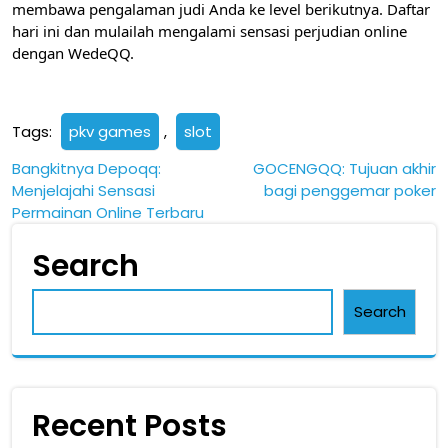
membawa pengalaman judi Anda ke level berikutnya. Daftar
hari ini dan mulailah mengalami sensasi perjudian online
dengan WedeQQ.
Tags:
pkv games
,
slot
Post
Bangkitnya Depoqq:
GOCENGQQ: Tujuan akhir
Menjelajahi Sensasi
bagi penggemar poker
navigation
Permainan Online Terbaru
Search
Search
Recent Posts