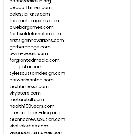
cooncreekclub.org
pegpufftimes.com
celestia-arts.com
forumchampions.com
bluebargames.com
festivaldelamalou.com
firstsigninnovations.com
garberdodge.com
swim-wears.com
forgrantedmedia.com
peolpstar.com
tylerscustomdesign.com
carworksonline.com
techtimesss.com
virylstore.com
motorstell.com
health150years.com
prescriptions-drug.org
technocrewsolution.com
viraltokvibes.com
vivianebritoimoveis.com