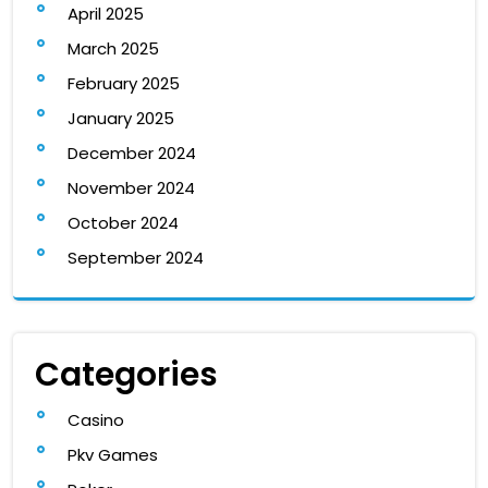
April 2025
March 2025
February 2025
January 2025
December 2024
November 2024
October 2024
September 2024
Categories
Casino
Pkv Games