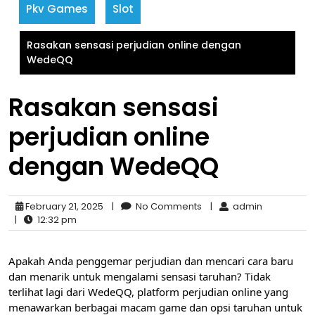
Pkv Games
Slot
Rasakan sensasi perjudian online dengan
WedeQQ
Rasakan sensasi
perjudian online
dengan WedeQQ
February 21, 2025
|
No Comments
|
admin
|
12:32 pm
Apakah Anda penggemar perjudian dan mencari cara baru
dan menarik untuk mengalami sensasi taruhan? Tidak
terlihat lagi dari WedeQQ, platform perjudian online yang
menawarkan berbagai macam game dan opsi taruhan untuk