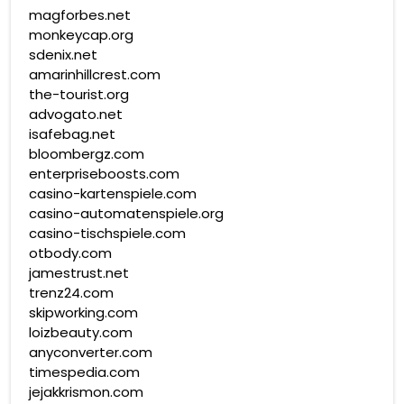
magforbes.net
monkeycap.org
sdenix.net
amarinhillcrest.com
the-tourist.org
advogato.net
isafebag.net
bloombergz.com
enterpriseboosts.com
casino-kartenspiele.com
casino-automatenspiele.org
casino-tischspiele.com
otbody.com
jamestrust.net
trenz24.com
skipworking.com
loizbeauty.com
anyconverter.com
timespedia.com
jejakkrismon.com