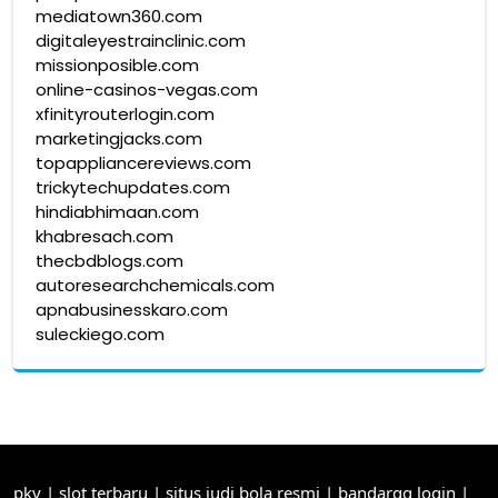
mediatown360.com
digitaleyestrainclinic.com
missionposible.com
online-casinos-vegas.com
xfinityrouterlogin.com
marketingjacks.com
topappliancereviews.com
trickytechupdates.com
hindiabhimaan.com
khabresach.com
thecbdblogs.com
autoresearchchemicals.com
apnabusinesskaro.com
suleckiego.com
pkv
|
slot terbaru
|
situs judi bola resmi
|
bandarqq login
|