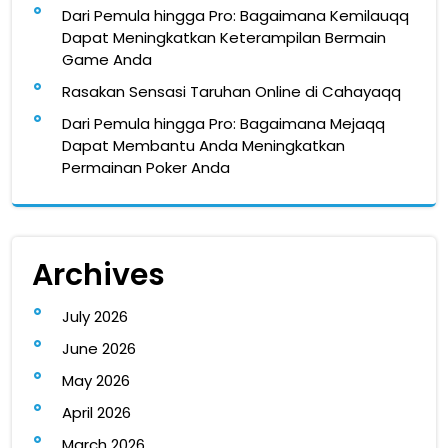
Dari Pemula hingga Pro: Bagaimana Kemilauqq
Dapat Meningkatkan Keterampilan Bermain
Game Anda
Rasakan Sensasi Taruhan Online di Cahayaqq
Dari Pemula hingga Pro: Bagaimana Mejaqq
Dapat Membantu Anda Meningkatkan
Permainan Poker Anda
Archives
July 2026
June 2026
May 2026
April 2026
March 2026