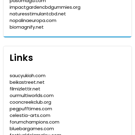
pasomaga.com
impactgardencbdgummies.org
naturesstimulantcbd.net
nopalinaeuropa.com
biomagnify.net
Links
saucyukiah.com
beikastreet.net
filmizlettir.net
ourmultiworlds.com
cooncreekclub.org
pegpufftimes.com
celestia-arts.com
forumchampions.com
bluebargames.com