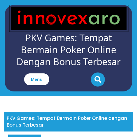
Skip
to
content
PKV Games: Tempat
Bermain Poker Online
Dengan Bonus Terbesar
Menu
PKV Games: Tempat Bermain Poker Online dengan
Bonus Terbesar