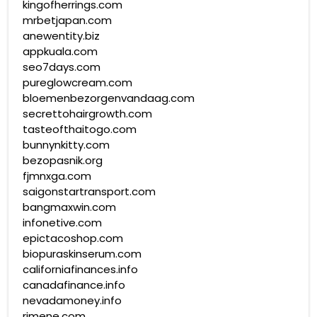
kingofherrings.com
mrbetjapan.com
anewentity.biz
appkuala.com
seo7days.com
pureglowcream.com
bloemenbezorgenvandaag.com
secrettohairgrowth.com
tasteofthaitogo.com
bunnynkitty.com
bezopasnik.org
fjmnxga.com
saigonstartransport.com
bangmaxwin.com
infonetive.com
epictacoshop.com
biopuraskinserum.com
californiafinances.info
canadafinance.info
nevadamoney.info
rimene.com