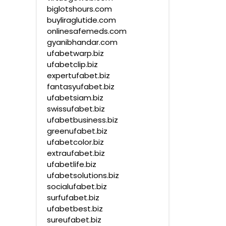
biglotshours.com
buyliraglutide.com
onlinesafemeds.com
gyanibhandar.com
ufabetwarp.biz
ufabetclip.biz
expertufabet.biz
fantasyufabet.biz
ufabetsiam.biz
swissufabet.biz
ufabetbusiness.biz
greenufabet.biz
ufabetcolor.biz
extraufabet.biz
ufabetlife.biz
ufabetsolutions.biz
socialufabet.biz
surfufabet.biz
ufabetbest.biz
sureufabet.biz