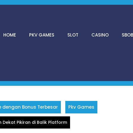
HOME
PKV GAMES
SLOT
CASINO
SBOB
e dengan Bonus Terbesar
Pkv Games
 Dekat Pikiran di Balik Platform