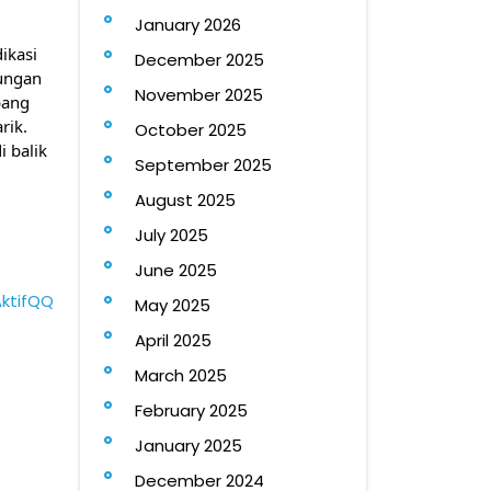
January 2026
ikasi
December 2025
ungan
November 2025
bang
rik.
October 2025
i balik
September 2025
August 2025
July 2025
June 2025
AktifQQ
May 2025
April 2025
March 2025
February 2025
January 2025
December 2024