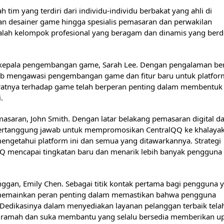
im yang terdiri dari individu-individu berbakat yang ahli di
 desainer game hingga spesialis pemasaran dan perwakilan
alah kelompok profesional yang beragam dan dinamis yang berd
h kepala pengembangan game, Sarah Lee. Dengan pengalaman be
wab mengawasi pengembangan game dan fitur baru untuk platfor
sratnya terhadap game telah berperan penting dalam membentuk
.
masaran, John Smith. Dengan latar belakang pemasaran digital d
 bertanggung jawab untuk mempromosikan CentralQQ ke khalaya
ngetahui platform ini dan semua yang ditawarkannya. Strategi
Q mencapai tingkatan baru dan menarik lebih banyak pengguna
nggan, Emily Chen. Sebagai titik kontak pertama bagi pengguna 
y memainkan peran penting dalam memastikan bahwa pengguna
Dedikasinya dalam menyediakan layanan pelanggan terbaik tela
g ramah dan suka membantu yang selalu bersedia memberikan u