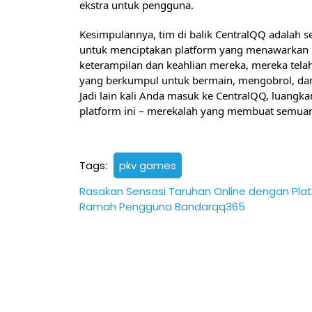
ekstra untuk pengguna.
Kesimpulannya, tim di balik CentralQQ adalah 
untuk menciptakan platform yang menawarkan
keterampilan dan keahlian mereka, mereka te
yang berkumpul untuk bermain, mengobrol, da
Jadi lain kali Anda masuk ke CentralQQ, luangka
platform ini – merekalah yang membuat semua
Tags:
pkv games
Post
Rasakan Sensasi Taruhan Online dengan Pla
Ramah Pengguna Bandarqq365
navigation