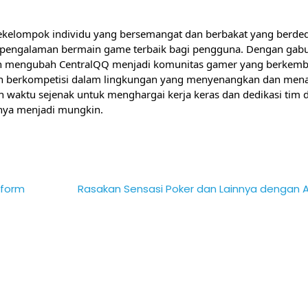
sekelompok individu yang bersemangat dan berbakat yang berded
 pengalaman bermain game terbaik bagi pengguna. Dengan gab
lah mengubah CentralQQ menjadi komunitas gamer yang berkem
n berkompetisi dalam lingkungan yang menyenangkan dan mena
n waktu sejenak untuk menghargai kerja keras dan dedikasi tim d
nya menjadi mungkin.
tform
Rasakan Sensasi Poker dan Lainnya dengan 