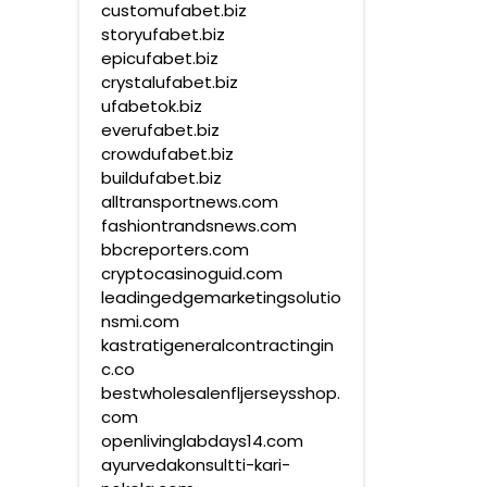
customufabet.biz
storyufabet.biz
epicufabet.biz
crystalufabet.biz
ufabetok.biz
everufabet.biz
crowdufabet.biz
buildufabet.biz
alltransportnews.com
fashiontrandsnews.com
bbcreporters.com
cryptocasinoguid.com
leadingedgemarketingsolutio
nsmi.com
kastratigeneralcontractingin
c.co
bestwholesalenfljerseysshop.
com
openlivinglabdays14.com
ayurvedakonsultti-kari-