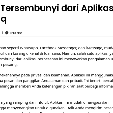
ersembunyi dari Aplikas
qq
|
11:10 am
sanan seperti WhatsApp, Facebook Messenger, dan iMessage, mud
l dan kurang dikenal di luar sana. Namun, salah satu aplikasi y
sembunyi dari aplikasi perpesanan ini menawarkan pengalaman u
 pesaing.
enekanannya pada privasi dan keamanan. Aplikasi ini menggunak
a pesan dan panggilan Anda aman dan pribadi. Ini berarti perc
 sehingga memberi Anda ketenangan pikiran saat berbagi informa
 yang ramping dan intuitif. Aplikasi ini mudah dinavigasi dan
ngga menyenangkan untuk digunakan. Baik Anda mengirim pesa