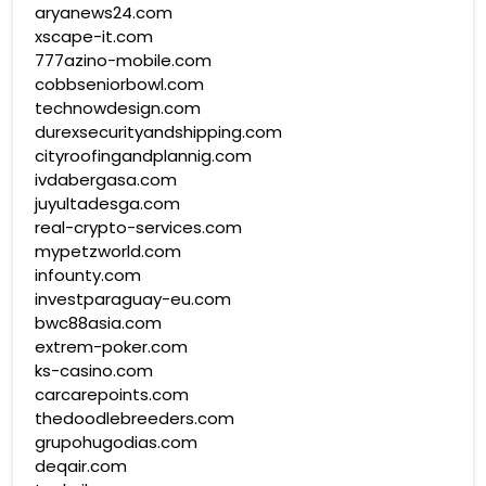
aryanews24.com
xscape-it.com
777azino-mobile.com
cobbseniorbowl.com
technowdesign.com
durexsecurityandshipping.com
cityroofingandplannig.com
ivdabergasa.com
juyultadesga.com
real-crypto-services.com
mypetzworld.com
infounty.com
investparaguay-eu.com
bwc88asia.com
extrem-poker.com
ks-casino.com
carcarepoints.com
thedoodlebreeders.com
grupohugodias.com
deqair.com