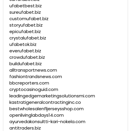
ufabetbest.biz
sureufabet.biz
customufabet.biz
storyufabet.biz
epicufabet.biz
crystalufabet.biz
ufabetok.biz
everufabet.biz
crowdufabet.biz
buildufabet.biz
alltransportnews.com
fashiontrandsnews.com
bbcreporters.com
cryptocasinoguid.com
leadingedgemarketingsolutionsmi.com
kastratigeneralcontractinginc.co
bestwholesalenfljerseysshop.com
openlivinglabdays14.com
ayurvedakonsultti-kari-nokela.com
antitraders.biz