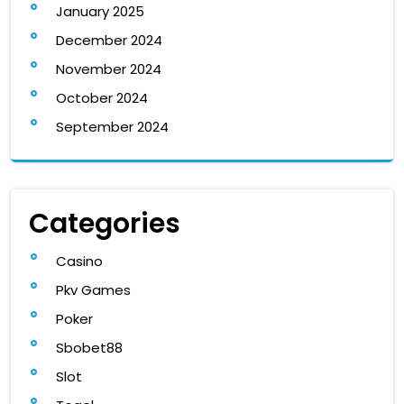
January 2025
December 2024
November 2024
October 2024
September 2024
Categories
Casino
Pkv Games
Poker
Sbobet88
Slot