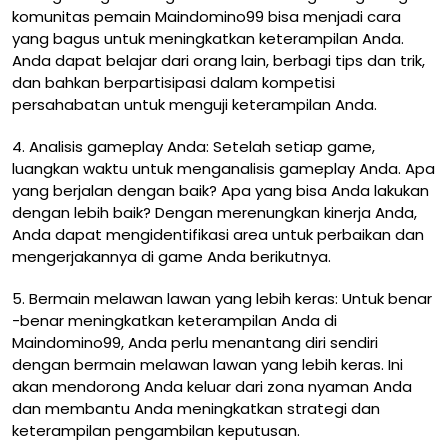
komunitas pemain Maindomino99 bisa menjadi cara
yang bagus untuk meningkatkan keterampilan Anda.
Anda dapat belajar dari orang lain, berbagi tips dan trik,
dan bahkan berpartisipasi dalam kompetisi
persahabatan untuk menguji keterampilan Anda.
4. Analisis gameplay Anda: Setelah setiap game,
luangkan waktu untuk menganalisis gameplay Anda. Apa
yang berjalan dengan baik? Apa yang bisa Anda lakukan
dengan lebih baik? Dengan merenungkan kinerja Anda,
Anda dapat mengidentifikasi area untuk perbaikan dan
mengerjakannya di game Anda berikutnya.
5. Bermain melawan lawan yang lebih keras: Untuk benar
-benar meningkatkan keterampilan Anda di
Maindomino99, Anda perlu menantang diri sendiri
dengan bermain melawan lawan yang lebih keras. Ini
akan mendorong Anda keluar dari zona nyaman Anda
dan membantu Anda meningkatkan strategi dan
keterampilan pengambilan keputusan.